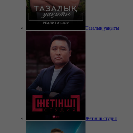
Тазалық уақыты
Жетінші студия