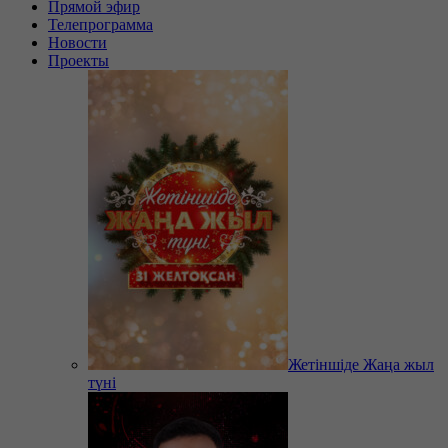
Прямой эфир
Телепрограмма
Новости
Проекты
Жетіншіде Жаңа жыл
түні