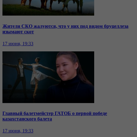
Жители СКО жалуются, что у них под видом бруцеллеза
изымают скот
17 июня, 19:33
Главный балетмейстер ГАТОБ о первой победе
казахстанского балета
17 июня, 19:33