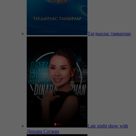
Тағдырлас тамырлар
Late night show with
Динара Сатжан