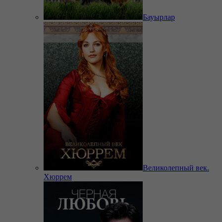
Бауырлар
Великолепный век.
Хюррем