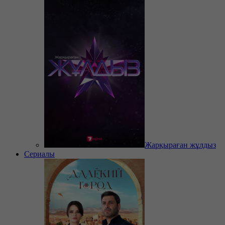
Жарқыраған жұлдыз
Сериалы