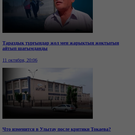
Тараздық тұрғындар жол мен жарықтың жоқтығын
айтып шағымданды
11 октября, 20:06
Что изменится в Улытау после критики Токаева?