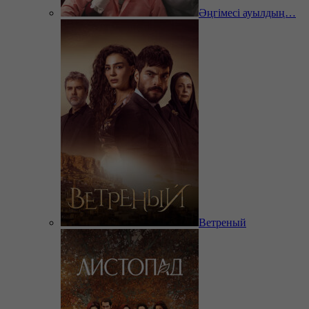
Әңгімесі ауылдың…
Ветреный