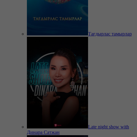
Тағдырлас тамырлар
Late night show with
Динара Сатжан