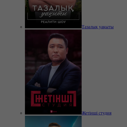
Тазалық уақыты
Жетінші студия