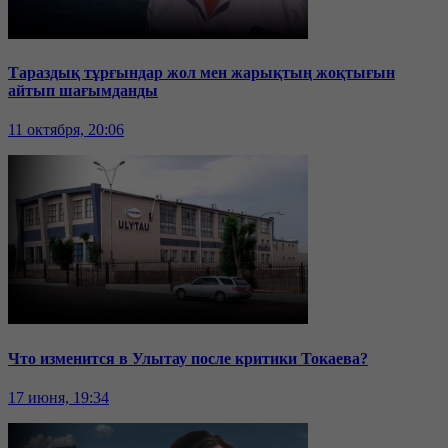
Тараздық тұрғындар жол мен жарықтың жоқтығын
айтып шағымданды
11 октября, 20:06
Что изменится в Улытау после критики Токаева?
17 июня, 19:34