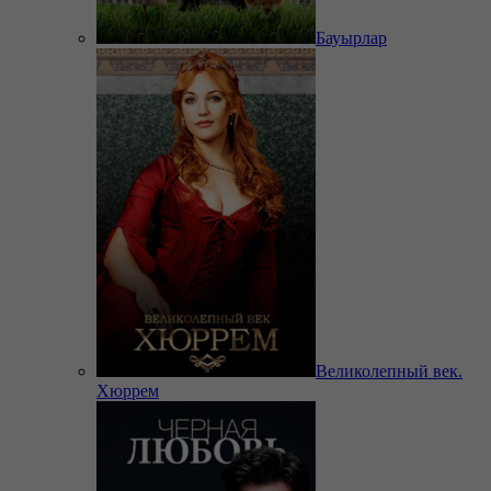
Бауырлар
Великолепный век.
Хюррем