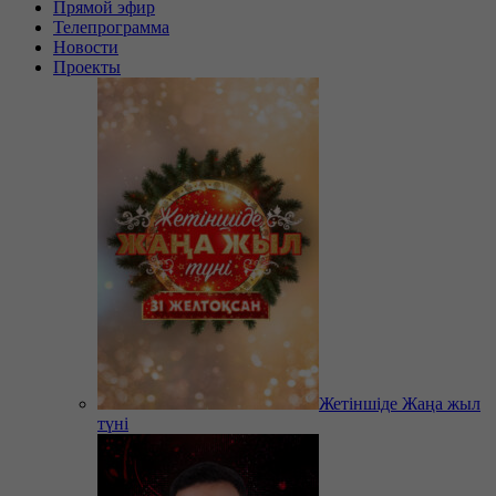
Прямой эфир
Телепрограмма
Новости
Проекты
Жетіншіде Жаңа жыл
түні