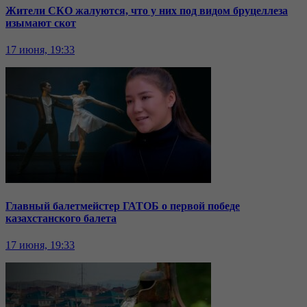
Жители СКО жалуются, что у них под видом бруцеллеза
изымают скот
17 июня, 19:33
Главный балетмейстер ГАТОБ о первой победе
казахстанского балета
17 июня, 19:33