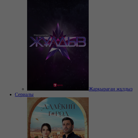
Жарқыраған жұлдыз
Сериалы