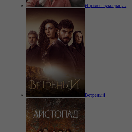
Әңгімесі ауылдың…
Ветреный