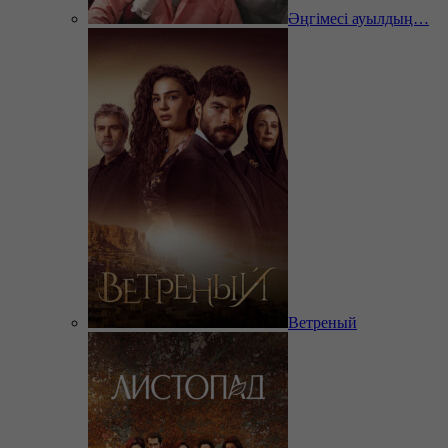
Әңгімесі ауылдың…
Ветреный