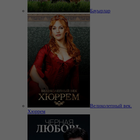
Бауырлар
Великолепный век.
Хюррем