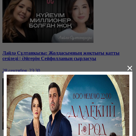
Ләйлә Сұлтанқызы: Жолдасымның жоқтығы қатты
сезіледі | Әйгерім Сейфолланың сырласуы
×
28 сентября, 23:30