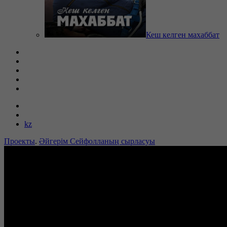
Кеш келген махаббат
kz
Проекты
.
Әйгерім Сейфолланың сырласуы