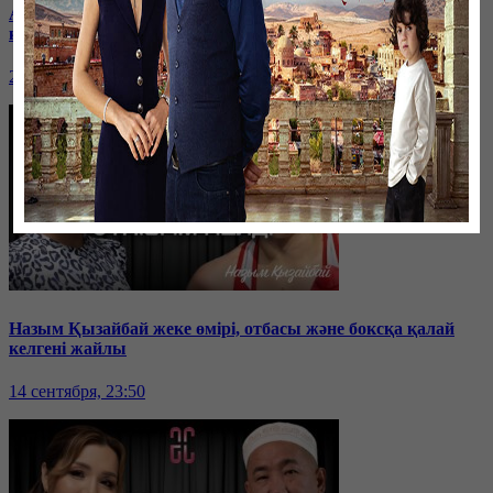
Ақмарал Науатбек: Парадзюдодан күресетініме сенгім
келмеді
21 сентября, 23:30
Назым Қызайбай жеке өмірі, отбасы және боксқа қалай
келгені жайлы
14 сентября, 23:50