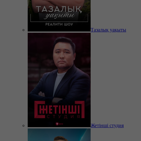
Тазалық уақыты
Жетінші студия