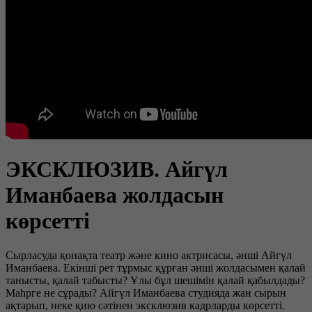
ЭКСКЛЮЗИВ. Айгүл
Иманбаева жолдасын
көрсетті
Сырласуда қонақта театр және кино актрисасы, әнші Айгүл
Иманбаева. Екінші рет тұрмыс құрған әнші жолдасымен қалай
танысты, қалай табысты? Ұлы бұл шешімін қалай қабылдады?
Маһрге не сұрады? Айгүл Иманбаева студияда жан сырын
ақтарып, неке қию сәтінен эксклюзив кадрларды көрсетті.