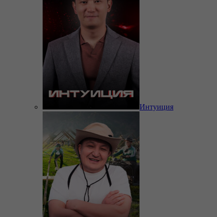
Интуиция