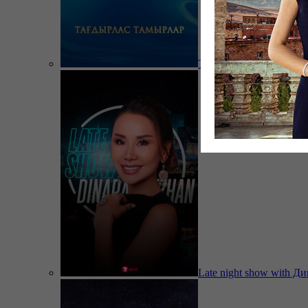
Тағдырлас тамырлар
Late night show with Д