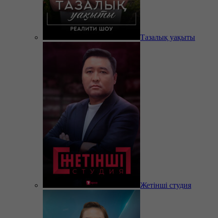
Тазалық уақыты
Жетінші студия