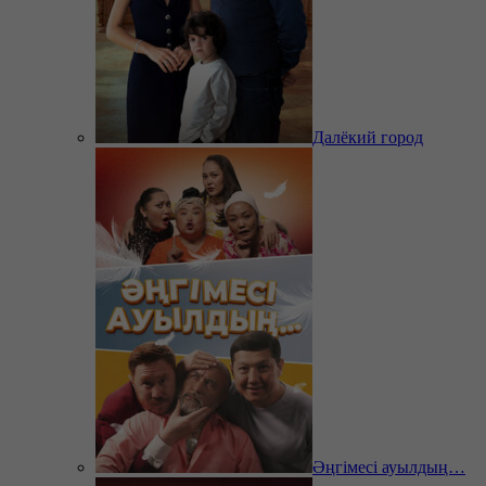
Далёкий город
Әңгімесі ауылдың…