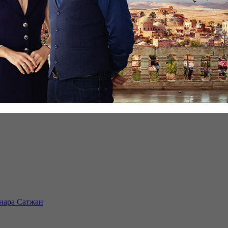
инара Сатжан