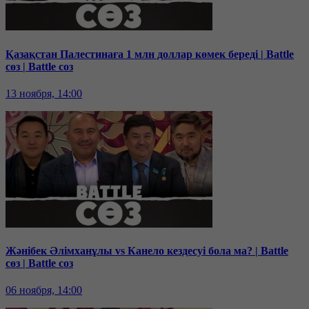
Қазақстан Палестинаға 1 млн доллар көмек береді | Battle
сөз | Battle соз
13 ноября, 14:00
Жәнібек Әлімханұлы vs Канело кездесуі бола ма? | Battle
сөз | Battle соз
06 ноября, 14:00