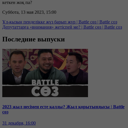
кеткен жоқ па?
Суббота, 13 мая 2023, 15:00
Ұл-қызың пенделікке жүз барып жүр | Battle сөз | Battle соз
Депутаттарға «внимания» жетіспей ме? | Battle сөз | Battle соз
Последние выпуски
2023 жыл несімен есте қалды? Жыл қорытындысы | Battle
соз
31 декабря, 16:00