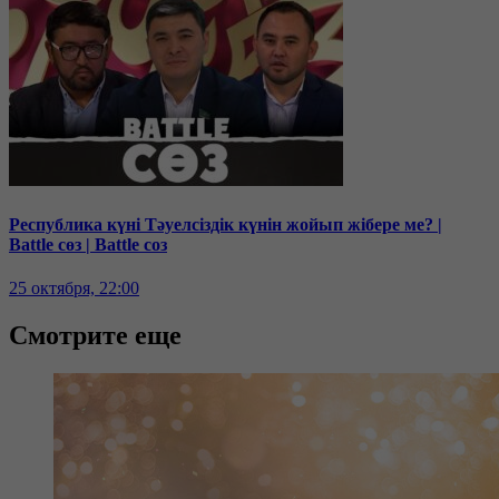
Республика күні Тәуелсіздік күнін жойып жібере ме? |
Battle сөз | Battle соз
25 октября, 22:00
Смотрите еще