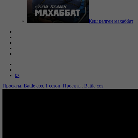
Кеш келген махаббат
kz
Проекты
.
Battle сөз
.
1 сезон
.
Проекты
.
Battle сөз