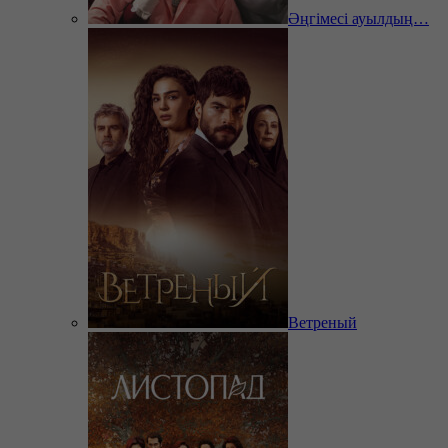
Әңгімесі ауылдың…
Ветреный