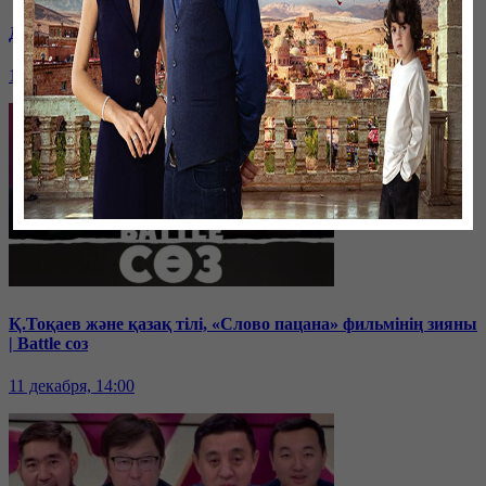
Дихан Қамзабекұлы: тәуелсіздік vs егемендік | Battle соз
19 декабря, 14:00
Қ.Тоқаев және қазақ тілі, «Слово пацана» фильмінің зияны
| Battle соз
11 декабря, 14:00