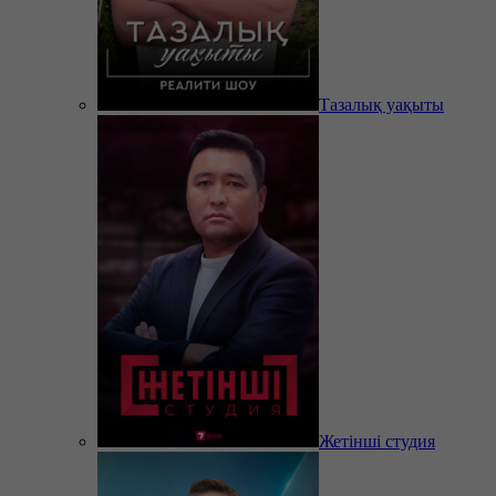
Тазалық уақыты
Жетінші студия