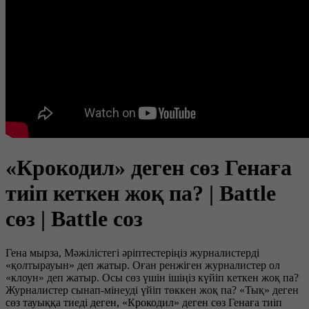
«Крокодил» деген сөз Генаға
тиіп кеткен жоқ па? | Battle
сөз | Battle соз
Гена мырза, Мәжілістегі әріптестеріңіз журналистерді
«қолтырауын» деп жатыр. Оған ренжіген журналистер ол
«клоун» деп жатыр. Осы сөз үшін ішіңіз күйіп кеткен жоқ па?
Журналистер сынап-мінеуді үйіп төккен жоқ па? «Тық» деген
сөз тауыққа тиеді деген, «Крокодил» деген сөз Генаға тиіп