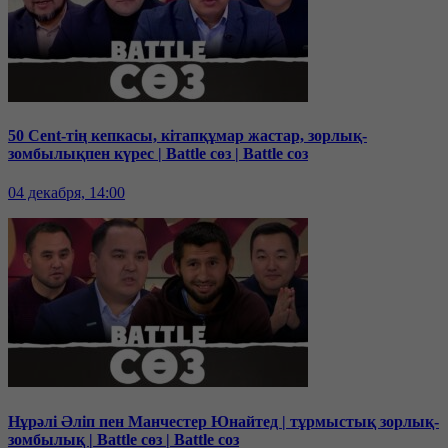
50 Cent-тің кепкасы, кітапқұмар жастар, зорлық-
зомбылықпен күрес | Battle сөз | Battle соз
04 декабря, 14:00
Нұрәлі Әліп пен Манчестер Юнайтед | тұрмыстық зорлық-
зомбылық | Battle сөз | Battle соз