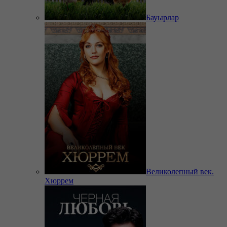
Бауырлар
Великолепный век.
Хюррем