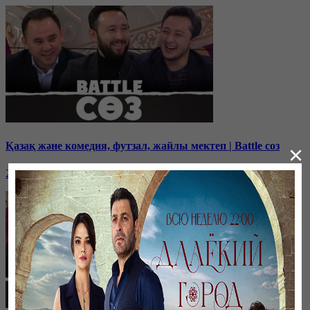
Қазақ және комедия, футзал, жайлы мектеп | Battle соз
×
25 декабря, 14:00