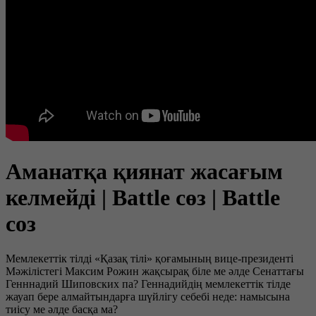
Аманатқа қиянат жасағым
келмейді | Battle сөз | Battle
соз
Мемлекеттік тілді «Қазақ тілі» қоғамының вице-президенті
Мәжілістегі Максим Рожин жақсырақ біле ме әлде Сенаттағы
Генннадий Шиповских па? Геннадийдің мемлекеттік тілде
жауап бере алмайтындарға шүйлігу себебі неде: намысына
тиісу ме әлде басқа ма?