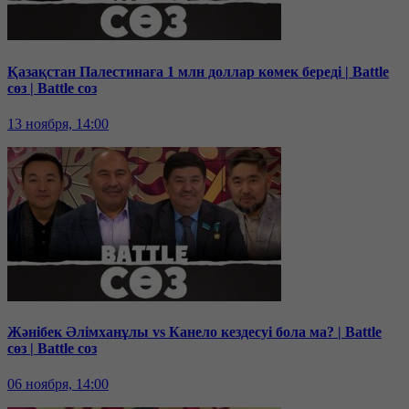
Қазақстан Палестинаға 1 млн доллар көмек береді | Battle
сөз | Battle соз
13 ноября, 14:00
Жәнібек Әлімханұлы vs Канело кездесуі бола ма? | Battle
сөз | Battle соз
06 ноября, 14:00