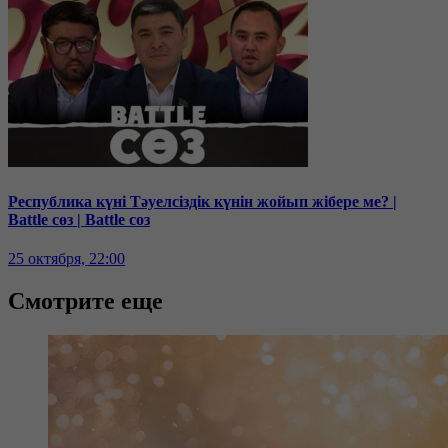
Республика күні Тәуелсіздік күнін жойып жібере ме? |
Battle сөз | Battle соз
25 октября, 22:00
Смотрите еще