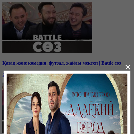
Қазақ және комедия, футзал, жайлы мектеп | Battle соз
×
25 декабря, 14:00