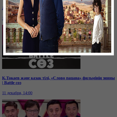
Дихан Қамзабекұлы: тәуелсіздік vs егемендік | Battle соз
19 декабря, 14:00
Қ.Тоқаев және қазақ тілі, «Слово пацана» фильмінің зияны
| Battle соз
11 декабря, 14:00