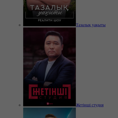
Тазалық уақыты
Жетінші студия