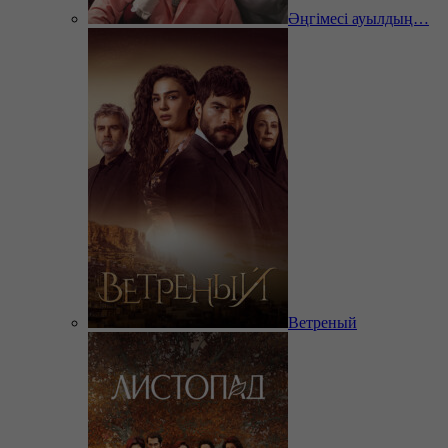
Әңгімесі ауылдың…
Ветреный