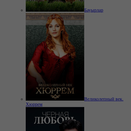
Бауырлар
Великолепный век.
Хюррем