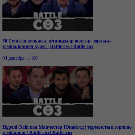
50 Cent-тің кепкасы, кітапқұмар жастар, зорлық-
зомбылықпен күрес | Battle сөз | Battle соз
04 декабря, 14:00
Нұрәлі Әліп пен Манчестер Юнайтед | тұрмыстық зорлық-
зомбылық | Battle сөз | Battle соз