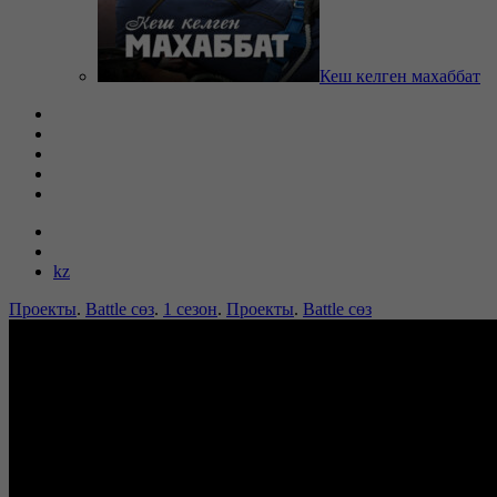
Кеш келген махаббат
kz
Проекты
.
Battle сөз
.
1 сезон
.
Проекты
.
Battle сөз