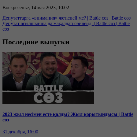
Воскресенье, 14 мая 2023, 10:02
Депутаттарға «внимания» жетіспей ме? | Battle сөз | Battle соз
Депутат ағылшынша да мақалдап сөйлейді | Battle сөз | Battle
соз
Последние выпуски
2023 жыл несімен есте қалды? Жыл қорытындысы | Battle
соз
31 декабря, 16:00