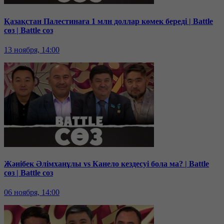
Қазақстан Палестинаға 1 млн доллар көмек береді | Battle
сөз | Battle соз
13 ноября, 14:00
Жәнібек Әлімханұлы vs Канело кездесуі бола ма? | Battle
сөз | Battle соз
06 ноября, 14:00