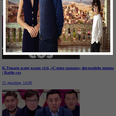
19 декабря, 14:00
Қ.Тоқаев және қазақ тілі, «Слово пацана» фильмінің зияны
| Battle соз
11 декабря, 14:00