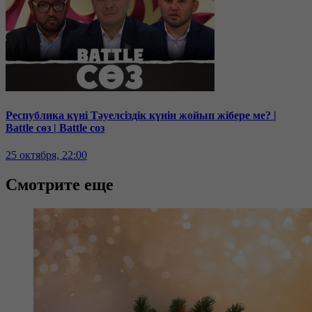
Республика күні Тәуелсіздік күнін жойып жібере ме? |
Battle сөз | Battle соз
25 октября, 22:00
Смотрите еще