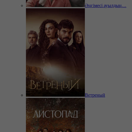
Әңгімесі ауылдың…
Ветреный