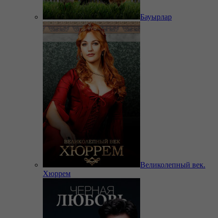
Бауырлар
Великолепный век.
Хюррем