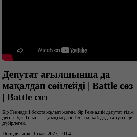
Депутат ағылшынша да
мақалдап сөйлейді | Battle сөз
| Battle соз
Бір Геннадий бокста жұлып-жеген, бір Геннадий депутат тілім
деген. Қос Генасы – қазақтың дос Генасы, қай додаға түссе де
дүбірлеген.
Понедельник, 15 мая 2023, 10:04