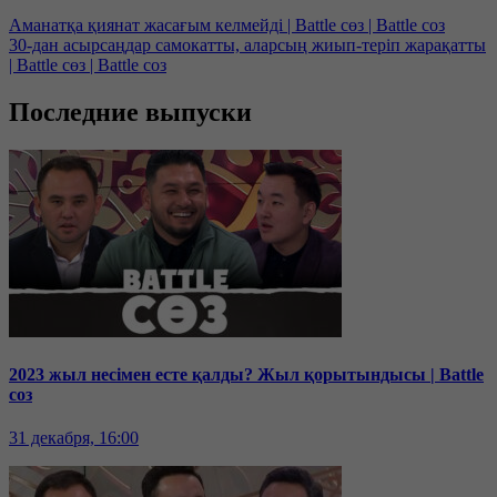
Аманатқа қиянат жасағым келмейді | Battle сөз | Battle соз
30-дан асырсаңдар самокатты, аларсың жиып-теріп жарақатты
| Battle сөз | Battle соз
Последние выпуски
2023 жыл несімен есте қалды? Жыл қорытындысы | Battle
соз
31 декабря, 16:00