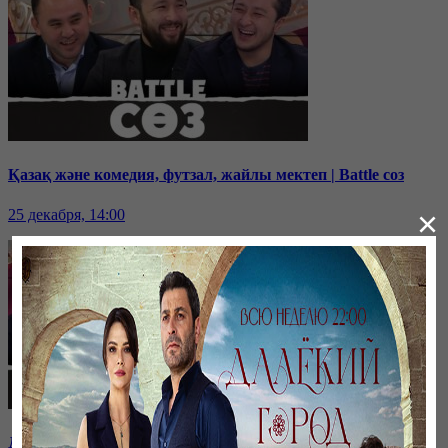
Қазақ және комедия, футзал, жайлы мектеп | Battle соз
×
25 декабря, 14:00
Дихан Қамзабекұлы: тәуелсіздік vs егемендік | Battle соз