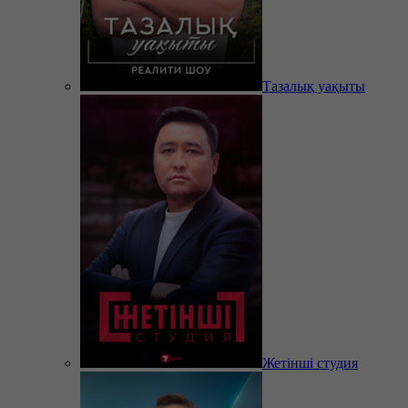
Тазалық уақыты
Жетінші студия