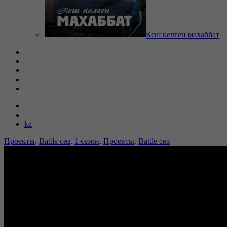
Кеш келген махаббат
kz
Проекты
.
Battle сөз
.
1 сезон
.
Проекты
.
Battle сөз