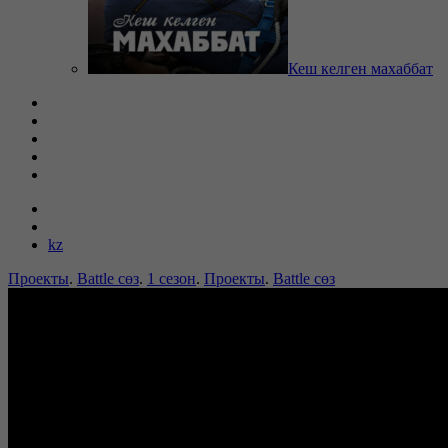
Кеш келген махаббат
kz
Проекты
.
Battle сөз
.
1 сезон
.
Проекты
.
Battle сөз