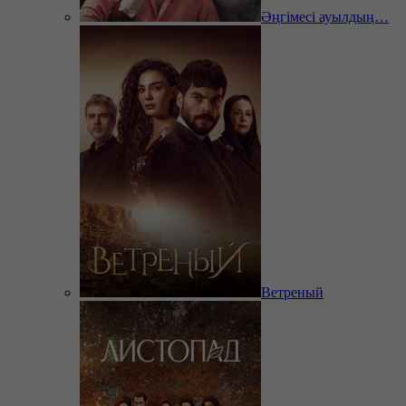
Әңгімесі ауылдың…
Ветреный