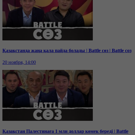
Қазақстанда жаңа қала пайда болады | Battle сөз | Battle соз
20 ноября, 14:00
Қазақстан Палестинаға 1 млн доллар көмек береді | Battle