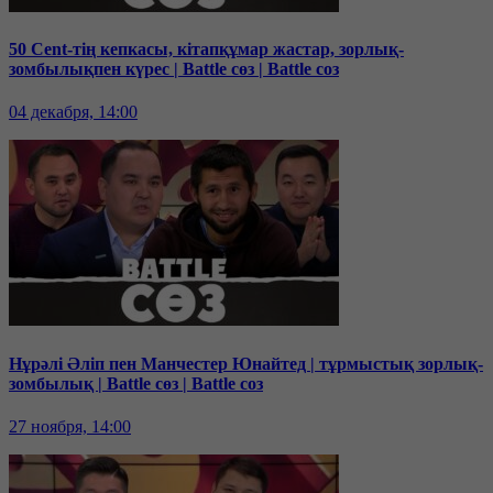
50 Cent-тің кепкасы, кітапқұмар жастар, зорлық-
зомбылықпен күрес | Battle сөз | Battle соз
04 декабря, 14:00
Нұрәлі Әліп пен Манчестер Юнайтед | тұрмыстық зорлық-
зомбылық | Battle сөз | Battle соз
27 ноября, 14:00