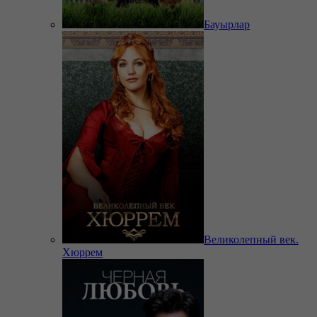
Бауырлар
Великолепный век.
Хюррем