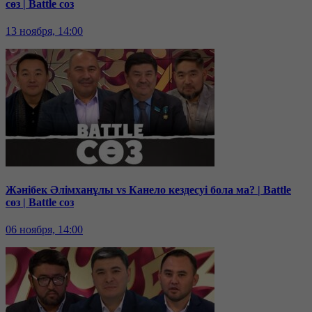
сөз | Battle соз
13 ноября, 14:00
Жәнібек Әлімханұлы vs Канело кездесуі бола ма? | Battle
сөз | Battle соз
06 ноября, 14:00