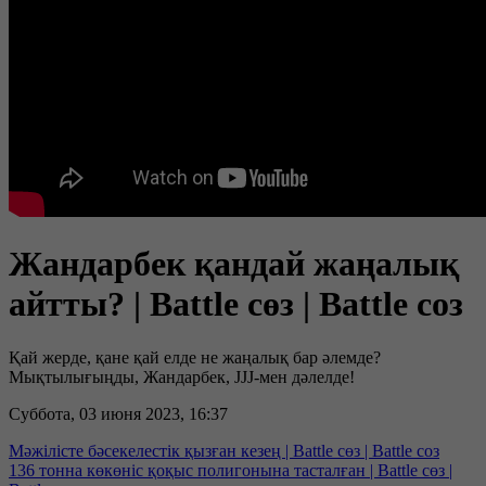
Жандарбек қандай жаңалық
айтты? | Battle сөз | Battle соз
Қай жерде, қане қай елде не жаңалық бар әлемде?
Мықтылығыңды, Жандарбек, JJJ-мен дәлелде!
Суббота, 03 июня 2023, 16:37
Мәжілісте бәсекелестік қызған кезең | Battle сөз | Battle соз
136 тонна көкөніс қоқыс полигонына тасталған | Battle сөз |