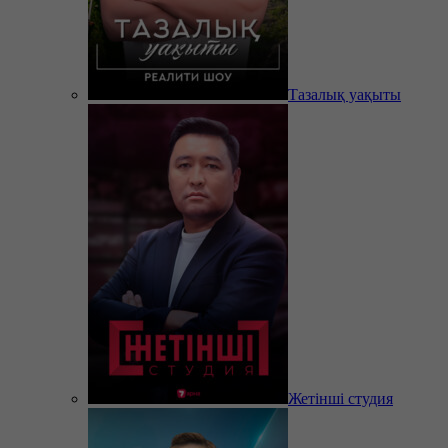
Тазалық уақыты
Жетінші студия