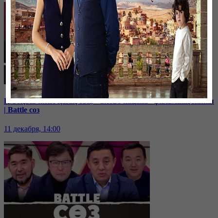
Қ.Тоқаев және қазақ тілі, «Слово пацана» фильмінің зияны
| Battle соз
11 декабря, 14:00