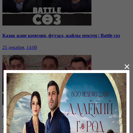
Қазақ және комедия, футзал, жайлы мектеп | Battle соз
25 декабря, 14:00
×
Дихан Қамзабекұлы: тәуелсіздік vs егемендік | Battle соз
19 декабря, 14:00