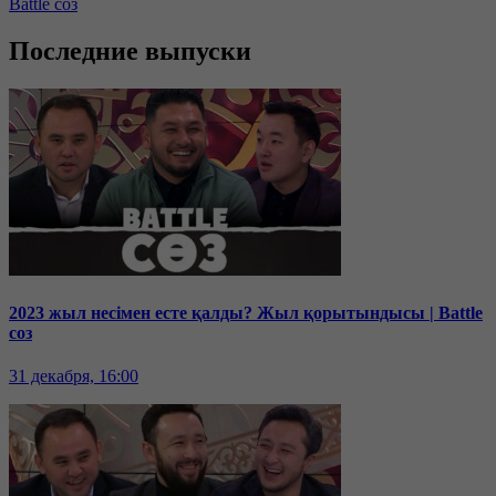
Battle соз
Последние выпуски
2023 жыл несімен есте қалды? Жыл қорытындысы | Battle
соз
31 декабря, 16:00