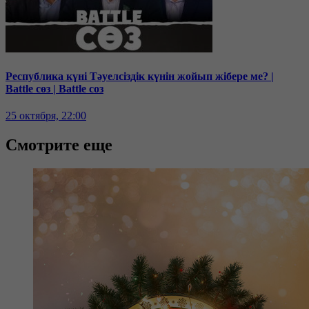
Республика күні Тәуелсіздік күнін жойып жібере ме? |
Battle сөз | Battle соз
25 октября, 22:00
Смотрите еще