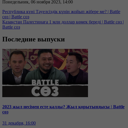
Понедельник, 06 ноября 2023, 14:00
Республика күні Тәуелсіздік күнін жойып жібере ме? | Battle
сөз | Battle соз
Қазақстан Палестинаға 1 млн доллар көмек береді | Battle сөз |
Battle соз
Последние выпуски
2023 жыл несімен есте қалды? Жыл қорытындысы | Battle
соз
31 декабря, 16:00