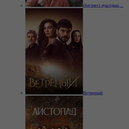
Әңгімесі ауылдың…
Ветреный