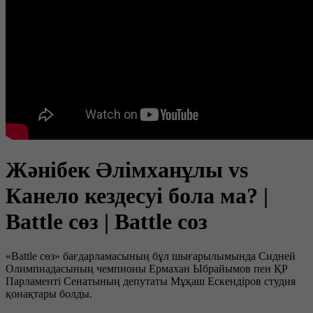
Жәнібек Әлімханұлы vs
Канело кездесуі бола ма? |
Battle сөз | Battle соз
«Battle сөз» бағдарламасының бұл шығарылымында Сидней
Олимпиадасының чемпионы Ермахан Ыбрайымов пен ҚР
Парламенті Сенатының депутаты Мұқаш Ескендіров студия
қонақтары болды.