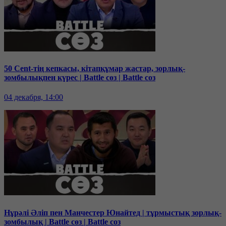
50 Cent-тің кепкасы, кітапқұмар жастар, зорлық-
зомбылықпен күрес | Battle сөз | Battle соз
04 декабря, 14:00
Нұрәлі Әліп пен Манчестер Юнайтед | тұрмыстық зорлық-
зомбылық | Battle сөз | Battle соз