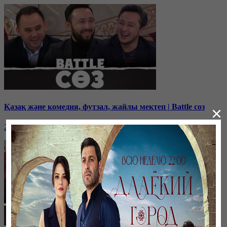
Қазақ және комедия, футзал, жайлы мектеп | Battle соз
×
25 декабря, 14:00