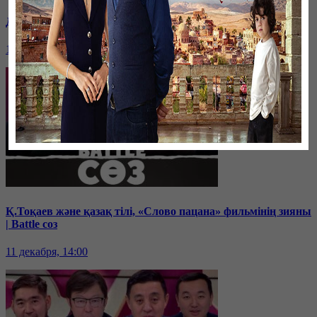
Дихан Қамзабекұлы: тәуелсіздік vs егемендік | Battle соз
19 декабря, 14:00
Қ.Тоқаев және қазақ тілі, «Слово пацана» фильмінің зияны
| Battle соз
11 декабря, 14:00