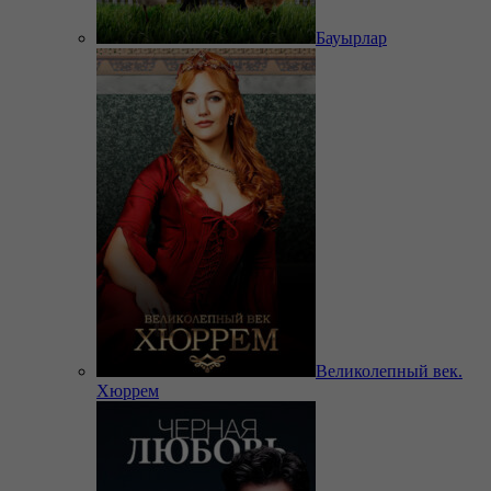
Бауырлар
Великолепный век.
Хюррем