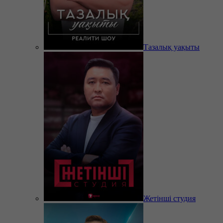
Тазалық уақыты
Жетінші студия