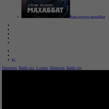
Кеш келген махаббат
kz
Проекты
.
Battle сөз
.
2 сезон
.
Проекты
.
Battle сөз