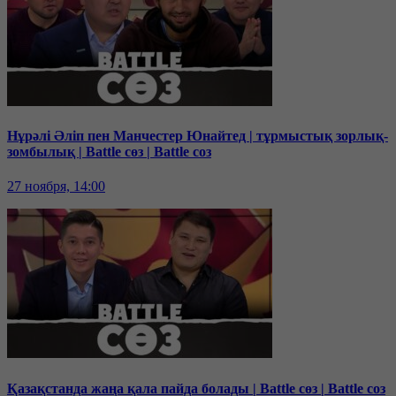
Нұрәлі Әліп пен Манчестер Юнайтед | тұрмыстық зорлық-
зомбылық | Battle сөз | Battle соз
27 ноября, 14:00
Қазақстанда жаңа қала пайда болады | Battle сөз | Battle соз