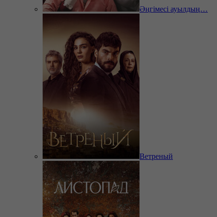
Әңгімесі ауылдың…
Ветреный