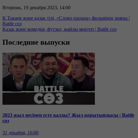
Вторник, 19 декабря 2023, 14:00
Қ.Тоқаев және қазақ тілі, «Слово пацана» фильмінің зияны |
Battle соз
Қазақ және комедия, футзал, жайлы мектеп | Battle соз
Последние выпуски
2023 жыл несімен есте қалды? Жыл қорытындысы | Battle
соз
31 декабря, 16:00