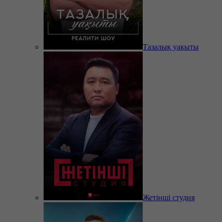
Тазалық уақыты
Жетінші студия