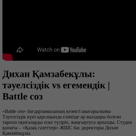
Дихан Қамзабекұлы:
тәуелсіздік vs егемендік |
Battle соз
«Battle сөз» бағдарламасының кезекті шығарылымы
Тәуелсіздік күні қарсаңында елімізде әр жылдары болған
тарихи оқиғаларды еске түсіріп, жаңғыртуға арналды. Студия
қонағы – «Қазақ газеттері» ЖШС бас директоры Дихан
Қамзабекұлы.