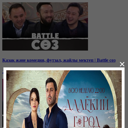
Қазақ және комедия, футзал, жайлы мектеп | Battle соз
×
25 декабря, 14:00