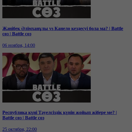
Жәнібек Әлімханұлы vs Канело кездесуі бола ма? | Battle
сөз | Battle соз
06 ноября, 14:00
Республика күні Тәуелсіздік күнін жойып жібере ме? |
Battle сөз | Battle соз
25 октября, 22:00