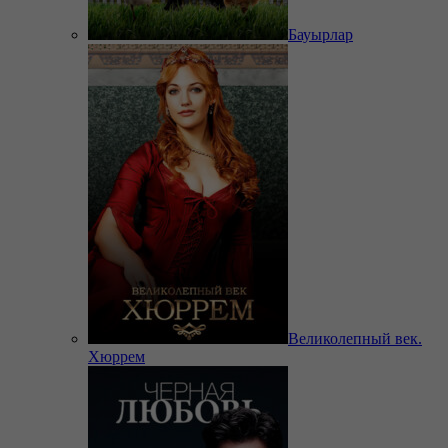
Бауырлар
Великолепный век.
Хюррем