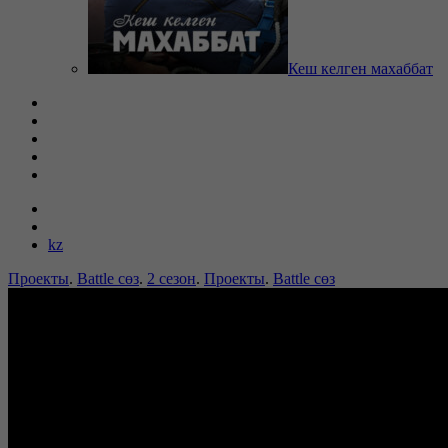
Кеш келген махаббат
kz
Проекты
.
Battle сөз
.
2 сезон
.
Проекты
.
Battle сөз