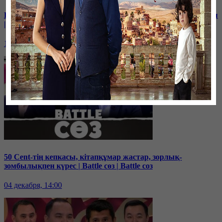
Қ.Тоқаев және қазақ тілі, «Слово пацана» фильмінің зияны
| Battle соз
11 декабря, 14:00
50 Cent-тің кепкасы, кітапқұмар жастар, зорлық-
зомбылықпен күрес | Battle сөз | Battle соз
04 декабря, 14:00