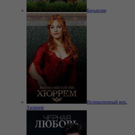
Бауырлар
Великолепный век.
Хюррем