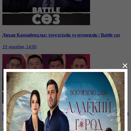
Дихан Қамзабекұлы: тәуелсіздік vs егемендік | Battle соз
19 декабря, 14:00
×
Қ.Тоқаев және қазақ тілі, «Слово пацана» фильмінің зияны
| Battle соз
11 декабря, 14:00