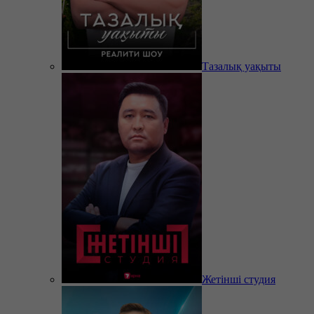
Тазалық уақыты
Жетінші студия