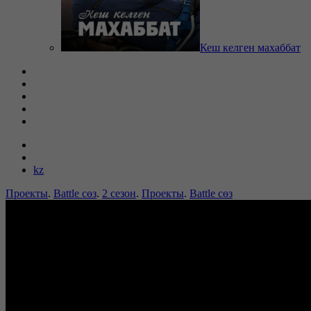
Кеш келген махаббат
kz
Проекты
.
Battle сөз
.
2 сезон
.
Проекты
.
Battle сөз