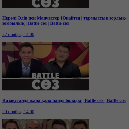
Нұрәлі Әліп пен Манчестер Юнайтед | тұрмыстық зорлық-
зомбылық | Battle сөз | Battle соз
27 ноября, 14:00
Қазақстанда жаңа қала пайда болады | Battle сөз | Battle соз
20 ноября, 14:00