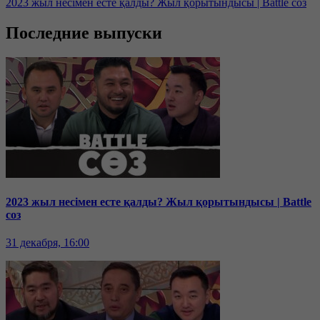
2023 жыл несімен есте қалды? Жыл қорытындысы | Battle соз
Последние выпуски
2023 жыл несімен есте қалды? Жыл қорытындысы | Battle
соз
31 декабря, 16:00