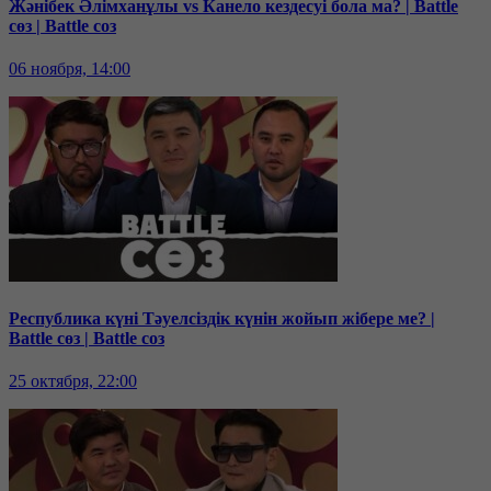
Жәнібек Әлімханұлы vs Канело кездесуі бола ма? | Battle
сөз | Battle соз
06 ноября, 14:00
Республика күні Тәуелсіздік күнін жойып жібере ме? |
Battle сөз | Battle соз
25 октября, 22:00