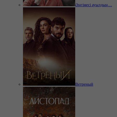
Әңгімесі ауылдың…
Ветреный