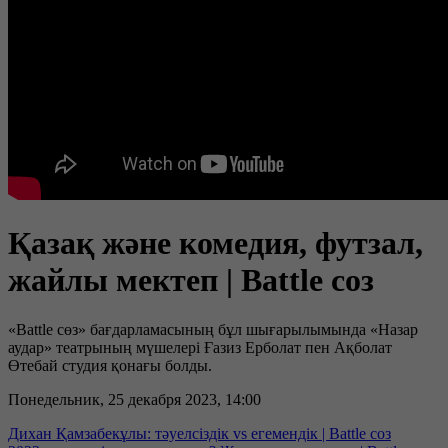
Қазақ және комедия, футзал,
жайлы мектеп | Battle соз
«Battle сөз» бағдарламасының бұл шығарылымында «Назар
аудар» театрының мүшелері Ғазиз Ерболат пен Ақболат
Өтебай студия қонағы болды.
Понедельник, 25 декабря 2023, 14:00
Дихан Қамзабекұлы: тәуелсіздік vs егемендік | Battle соз