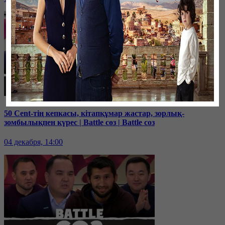
50 Cent-тің кепкасы, кітапқұмар жастар, зорлық-
зомбылықпен күрес | Battle сөз | Battle соз
04 декабря, 14:00