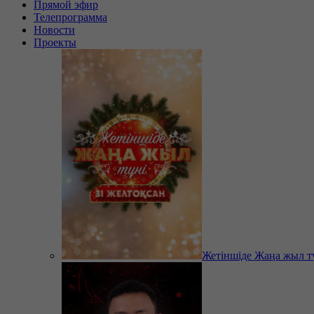
Прямой эфир
Телепрограмма
Новости
Проекты
Жетіншіде Жаңа жыл т