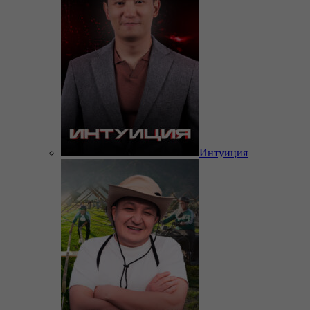
Интуиция