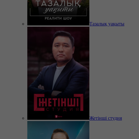
Тазалық уақыты
Жетінші студия