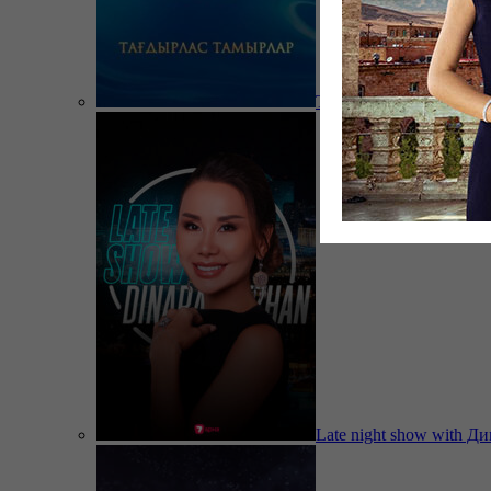
Тағдырлас тамырлар
Late night show with Д