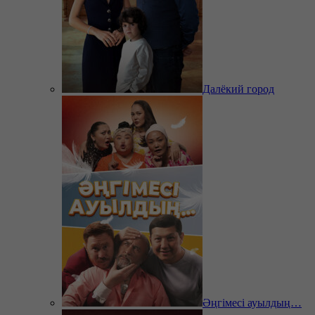
Далёкий город
Әңгімесі ауылдың…