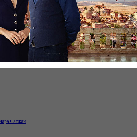
инара Сатжан