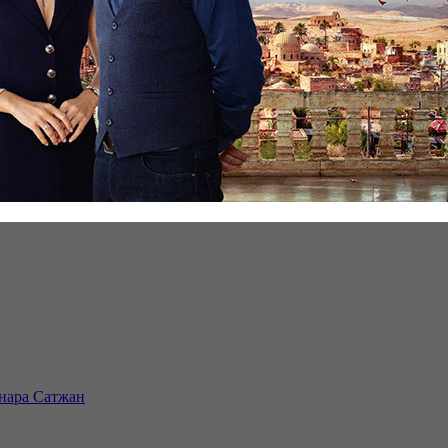
инара Сатжан