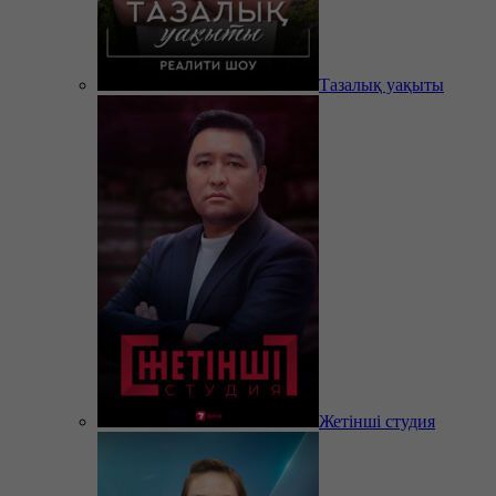
Тазалық уақыты
Жетінші студия