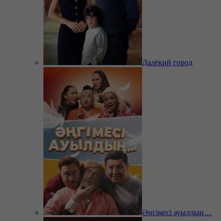
Далёкий город
Әңгімесі ауылдың…