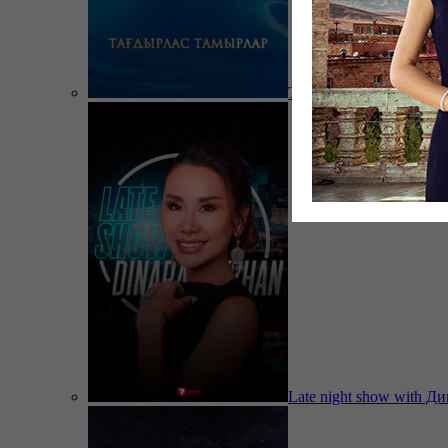
Тағдырлас тамырлар
Late night show with Д