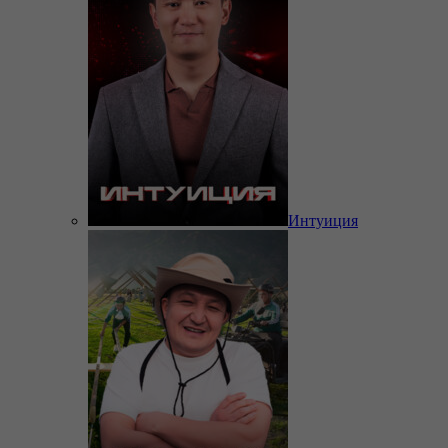
Интуиция