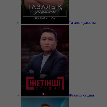
Тазалық уақыты
Жетінші студия