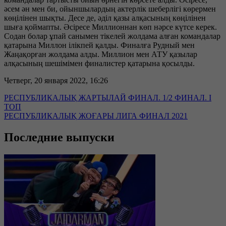
әсем ән мен би, ойыншылардың актерлік шеберлігі көрермен
көңілінен шықты. Десе де, әділ қазы алқасының көңілінен
шыға қоймапты. Әсіресе Миллионнан көп нәрсе күтсе керек.
Содан болар ұпай санымен тікелей жолдама алған командалар
қатарына Миллон ілікпей қалды. Финалға Рудный мен
Жаңақорған жолдама алды. Миллион мен АТУ қазылар
алқасының шешімімен финалистер қатарына қосылды.
Четверг, 20 января 2022, 16:26
РЕСПУБЛИКАЛЫҚ ЖАРТЫЛАЙ ФИНАЛ. 1/2 ФИНАЛ. I
ТОП
РЕСПУБЛИКАЛЫҚ ЖОҒАРЫ ЛИГА ФИНАЛ 2021
Последние выпуски