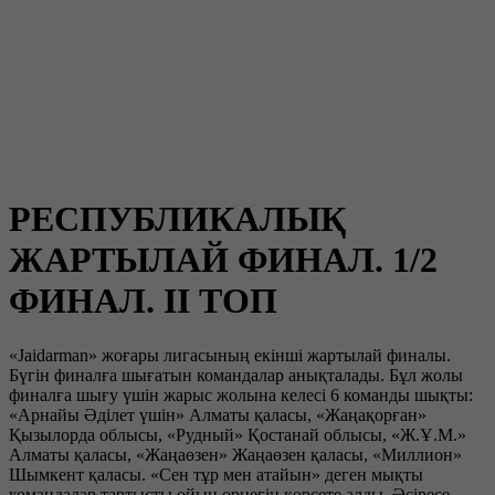
РЕСПУБЛИКАЛЫҚ
ЖАРТЫЛАЙ ФИНАЛ. 1/2
ФИНАЛ. II ТОП
«Jaidarman» жоғары лигасының екінші жартылай финалы.
Бүгін финалға шығатын командалар анықталады. Бұл жолы
финалға шығу үшін жарыс жолына келесі 6 команды шықты:
«Арнайы Әділет үшін» Алматы қаласы, «Жаңақорған»
Қызылорда облысы, «Рудный» Қостанай облысы, «Ж.Ұ.М.»
Алматы қаласы, «Жаңаөзен» Жаңаөзен қаласы, «Миллион»
Шымкент қаласы. «Сен тұр мен атайын» деген мықты
командалар тартысты ойын өрнегін көрсете алды. Әсіресе,