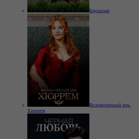
Бауырлар
Великолепный век.
Хюррем