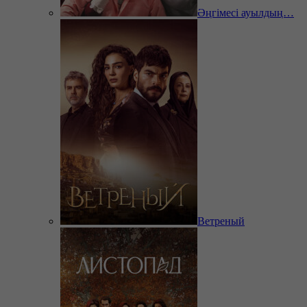
Әңгімесі ауылдың…
Ветреный