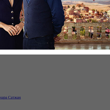
инара Сатжан