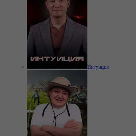
Интуиция