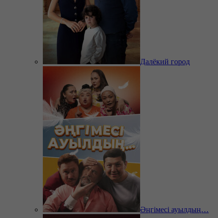
Далёкий город
Әңгімесі ауылдың…