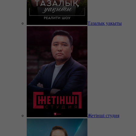
Тазалық уақыты
Жетінші студия