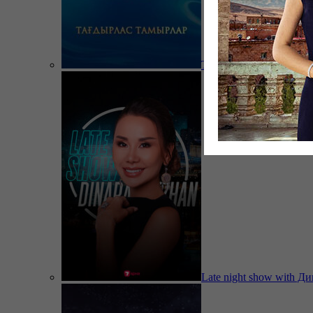
Тағдырлас тамырлар
Late night show with Д