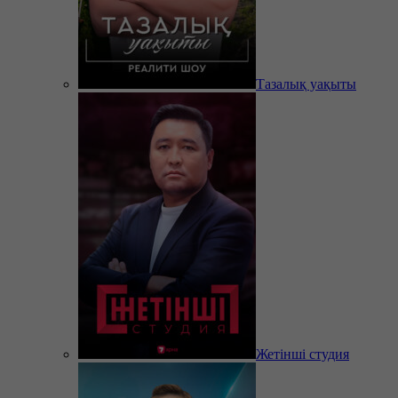
Тазалық уақыты
Жетінші студия