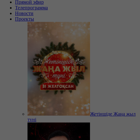
Прямой эфир
Телепрограмма
Новости
Проекты
Жетіншіде Жаңа жыл
түні