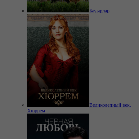
Бауырлар
Великолепный век.
Хюррем