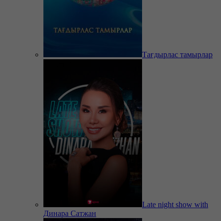
Тағдырлас тамырлар
Late night show with
Динара Сатжан