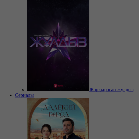
Жарқыраған жұлдыз
Сериалы