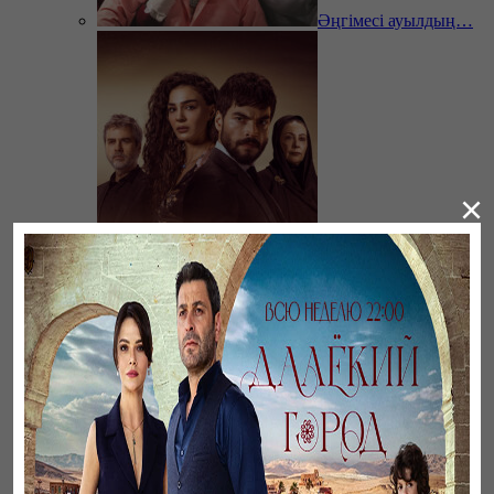
Әңгімесі ауылдың…
×
Ветреный