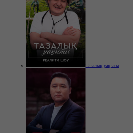
Тазалық уақыты