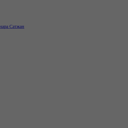
инара Сатжан