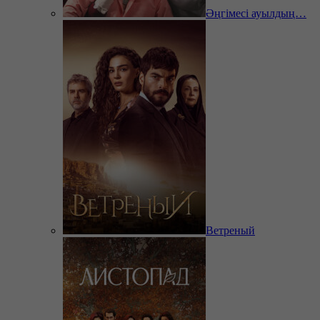
Әңгімесі ауылдың…
Ветреный