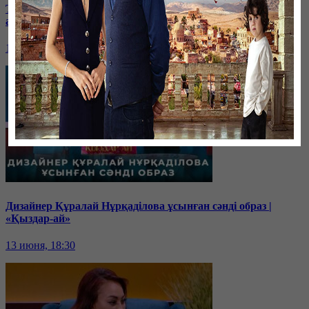
Тамара Асар: Әйелге шапшаңдық жараспайды | «Қыздар-
ай»
14 июня, 18:00
Дизайнер Құралай Нұрқаділова ұсынған сәнді образ |
«Қыздар-ай»
13 июня, 18:30