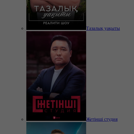
Тазалық уақыты
Жетінші студия