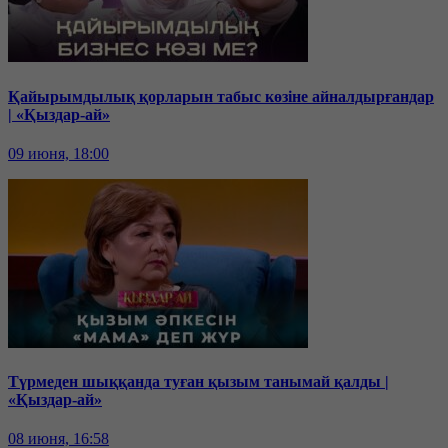
Қайырымдылық қорларын табыс көзіне айналдырғандар
| «Қыздар-ай»
09 июня, 18:00
Түрмеден шыққанда туған қызым танымай қалды |
«Қыздар-ай»
08 июня, 16:58