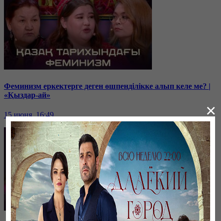
Феминизм еркектерге деген өшпенділікке алып келе ме? |
«Қыздар-ай»
×
15 июня, 16:49