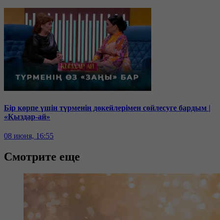
Бір көрпе үшін түрменің дөкейлерімен сөйлесуге бардым |
«Қыздар-ай»
08 июня, 16:55
Смотрите еще