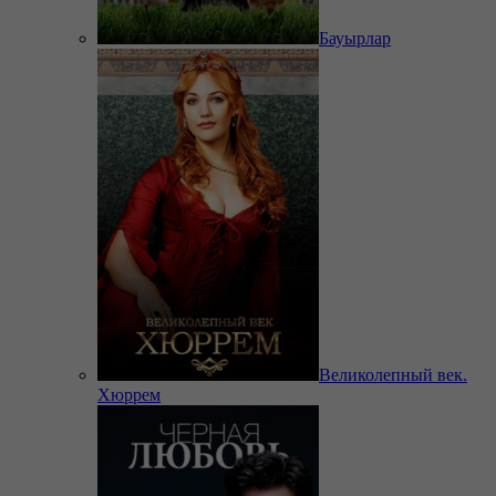
Бауырлар
Великолепный век.
Хюррем