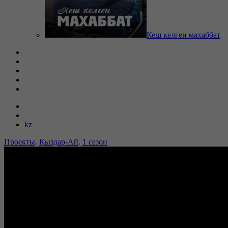
Кеш келген махаббат
kz
Проекты
.
Қыздар-Ай
.
1 сезон