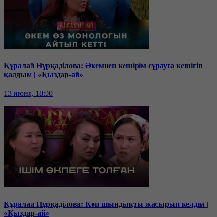
Құралай Нұрқаділова: Әкемнен кешірім сұрауға кешігіп
қалдым | «Қыздар-ай»
13 июня, 18:00
Құралай Нұрқаділова: Көп шындықты жасырып келдім |
«Қыздар-ай»