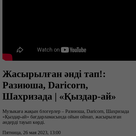
Жасырылған әнді тап!:
Разиюша, Daricorn,
Шахризада | «Қыздар-ай»
Музыкаға жақын блогерлер – Разиюша, Daricorn, Шахризада
«Қыздар-ай» бағдарламасында ойын ойнап, жасырылған
әндерді тауып көрді.
Пятница, 26 мая 2023, 13:00