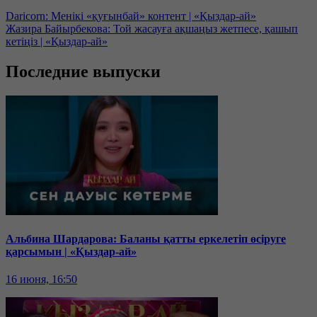
Daricorn: Менікі «қуғынбай» контент | «Қыздар-ай»
Жазира Байырбекова: Той жасауға ақшаңыз жетпесе, қашып
кетіңіз | «Қыздар-ай»
Последние выпуски
Альбина Шардарова: Баланы қатты еркелетіп өсіруге
қарсымын | «Қыздар-ай»
16 июня, 16:50