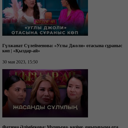
Гүлжанат Сүлейменова: «Углы Джоли» отасына сұраныс
көп | «Қыздар-ай»
30 мая 2023, 15:50
Фатима Әлімбекова: Мұрныма, көзіме, омырауыма ота