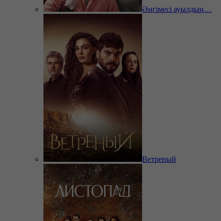
Әңгімесі ауылдың…
Ветреный