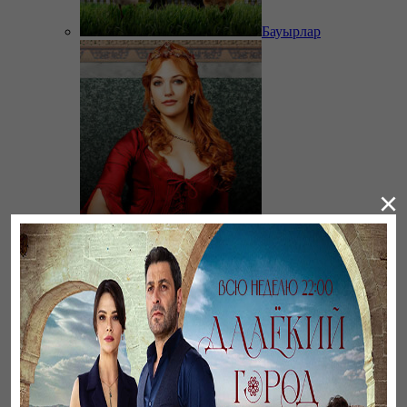
Бауырлар
×
Великолепный век.
Хюррем