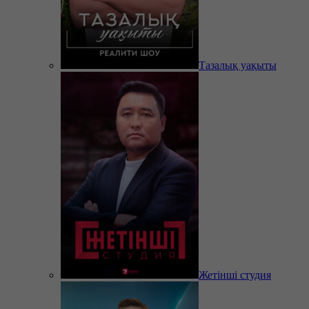
Тазалық уақыты
Жетінші студия