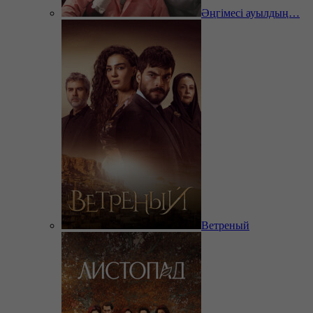
Әңгімесі ауылдың…
Ветреный