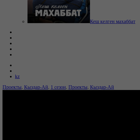
Кеш келген махаббат
kz
Проекты
.
Қыздар-Ай
.
1 сезон
.
Проекты
.
Қыздар-Ай