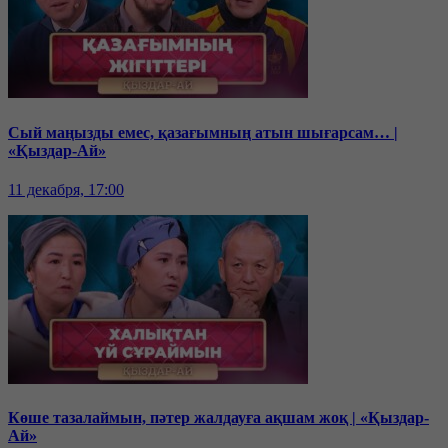
Сый маңызды емес, қазағымның атын шығарсам… |
«Қыздар-Ай»
11 декабря, 17:00
Көше тазалаймын, пәтер жалдауға ақшам жоқ | «Қыздар-
Ай»