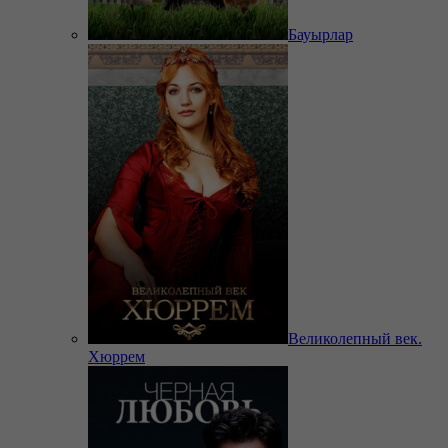
Бауырлар
Великолепный век.
Хюррем