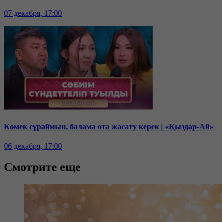
07 декабря, 17:00
Көмек сұраймын, балама ота жасату керек | «Қыздар-Ай»
06 декабря, 17:00
Смотрите еще