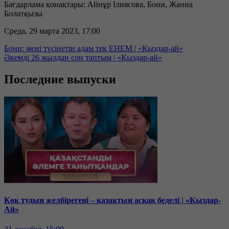
Бағдарлама қонақтары: Айнұр Ілиясова, Бони, Жанна
Болатқызы
Среда, 29 марта 2023, 17:00
Бони: мені түсінетін адам тек ЕНЕМ | «Қыздар-ай»
Әкемді 26 жылдан соң таптым | «Қыздар-ай»
Последние выпуски
Көк тудың желбірегені – қазақтың асқақ беделі | «Қыздар-
Ай»