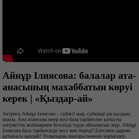
Айнұр Ілиясова: балалар ата-
анасының махаббатын көруі
керек | «Қыздар-ай»
Актриса Айнұр Ілиясова – сүйікті жар, сүйкімді үш қыздың
анасы. Ана атанғалы өнер иесі бала тәрбиесіне қатысты
әлеуметтік жобалармен белсенді түрде айналысып жүр. Айнұр
Ілиясова бала тәрбиесінде неге мән береді? Енесімен қарым-
қатынасы қандай? Толығырақ шығарылымнан көріңіздер.