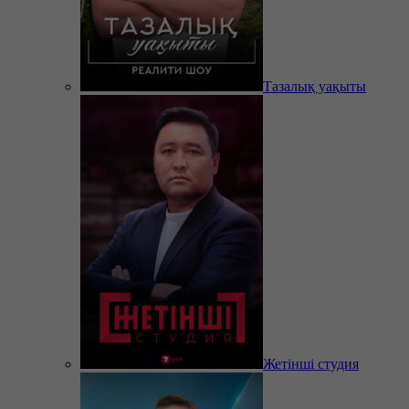
Тазалық уақыты
Жетінші студия