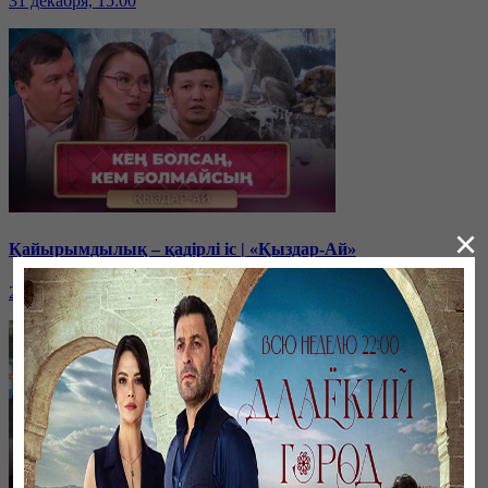
31 декабря, 15:00
×
Қайырымдылық – қадірлі іс | «Қыздар-Ай»
20 декабря, 17:00