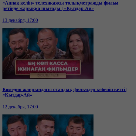
«Аппақ келін» телехикаясы толықметражды фильм
ретінде жарыққа шығады | «Қыздар-Ай»
13 декабря, 17:00
Комедия жанрындағы отандық фильмдер көбейіп кетті |
«Қыздар-Ай»
12 декабря, 17:00