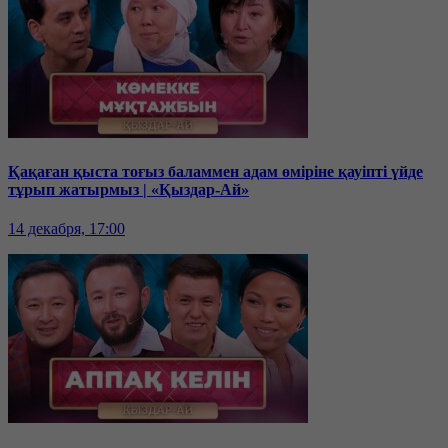
Қақаған қыста тоғыз баламмен адам өміріне қауіпті үйде
тұрып жатырмыз | «Қыздар-Ай»
14 декабря, 17:00