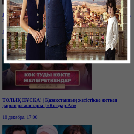
Балам мектептегі буллингтен кейін өзгеріп кетті | «Қыздар-
Ай»
19 декабря, 17:00
ТОЛЫҚ НҰСҚА! | Қазақстанның жетістікке жеткен
дарынды жастары | «Қыздар-Ай»
18 декабря, 17:00