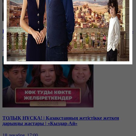
Балам мектептегі буллингтен кейін өзгеріп кетті | «Қыздар-
Ай»
19 декабря, 17:00
ТОЛЫҚ НҰСҚА! | Қазақстанның жетістікке жеткен
дарынды жастары | «Қыздар-Ай»
18 декабря, 17:00