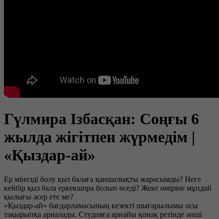
Гүлмира Ізбасқан: Соңғы 6
жылда жігітпен жүрмедім |
«Қыздар-ай»
Ер мінезді болу қыз балаға қаншалықты жарасымды? Неге
кейбір қыз бала еркекшора болып өседі? Жеке өміріне мұндай
қылығы әсер ете ме?
«Қыздар-ай» бағдарламасының кезекті шығарылымы осы
тақырыпқа арналады. Студияға арнайы қонақ ретінде әнші