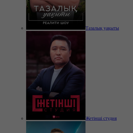
Тазалық уақыты
Жетінші студия