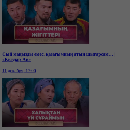
Сый маңызды емес, қазағымның атын шығарсам… |
«Қыздар-Ай»
11 декабря, 17:00