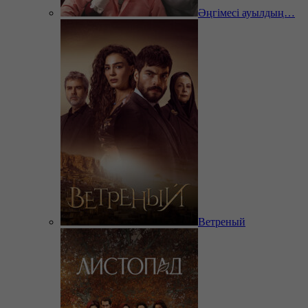
Әңгімесі ауылдың…
Ветреный