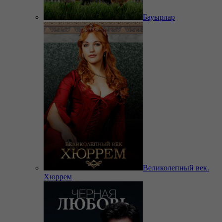
Бауырлар
Великолепный век.
Хюррем