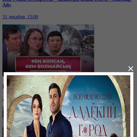
Ай»
31 декабря, 15:00
×
Қайырымдылық – қадірлі іс | «Қыздар-Ай»
20 декабря, 17:00