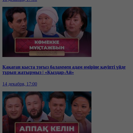
Қақаған қыста тоғыз баламмен адам өміріне қауіпті үйде
тұрып жатырмыз | «Қыздар-Ай»
14 декабря, 17:00