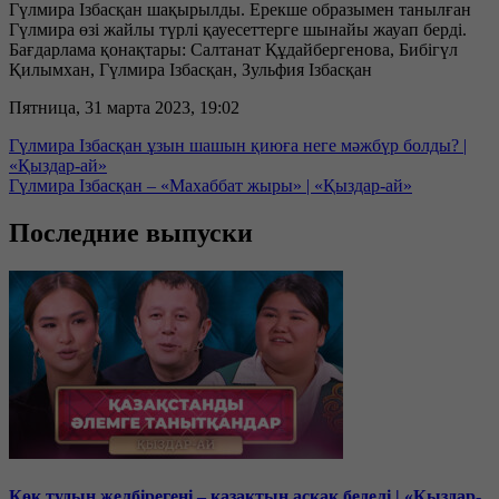
Гүлмира Ізбасқан шақырылды. Ерекше образымен танылған
Гүлмира өзі жайлы түрлі қауесеттерге шынайы жауап берді.
Бағдарлама қонақтары: Салтанат Құдайбергенова, Бибігүл
Қилымхан, Гүлмира Ізбасқан, Зульфия Ізбасқан
Пятница, 31 марта 2023, 19:02
Гүлмира Ізбасқан ұзын шашын қиюға неге мәжбүр болды? |
«Қыздар-ай»
Гүлмира Ізбасқан – «Махаббат жыры» | «Қыздар-ай»
Последние выпуски
Көк тудың желбірегені – қазақтың асқақ беделі | «Қыздар-