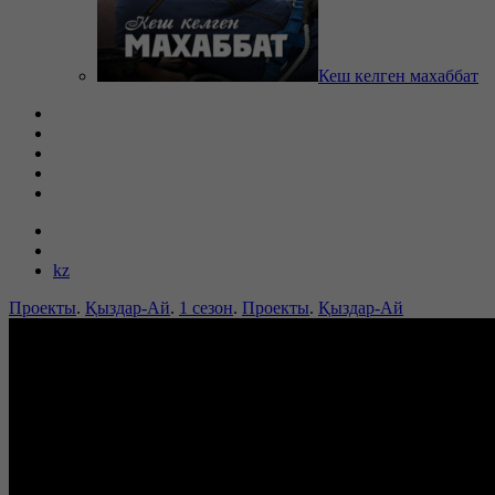
Кеш келген махаббат
kz
Проекты
.
Қыздар-Ай
.
1 сезон
.
Проекты
.
Қыздар-Ай