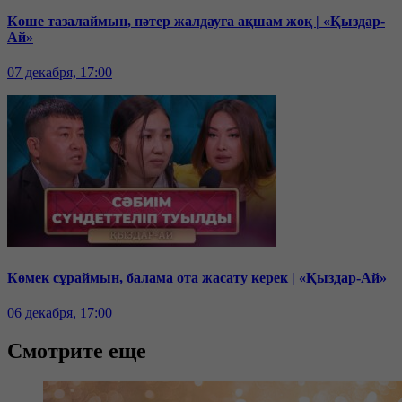
Көше тазалаймын, пәтер жалдауға ақшам жоқ | «Қыздар-
Ай»
07 декабря, 17:00
Көмек сұраймын, балама ота жасату керек | «Қыздар-Ай»
06 декабря, 17:00
Смотрите еще