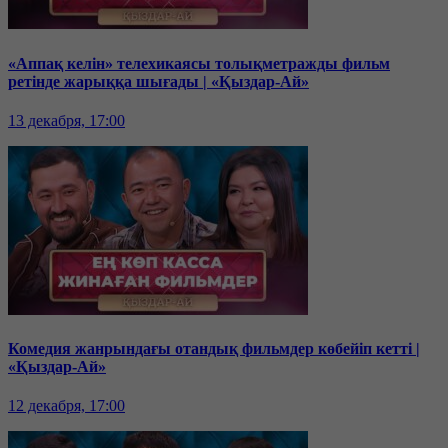
«Аппақ келін» телехикаясы толықметражды фильм
ретінде жарыққа шығады | «Қыздар-Ай»
13 декабря, 17:00
Комедия жанрындағы отандық фильмдер көбейіп кетті |
«Қыздар-Ай»
12 декабря, 17:00