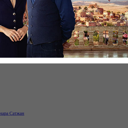
инара Сатжан