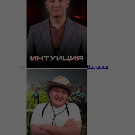
Интуиция