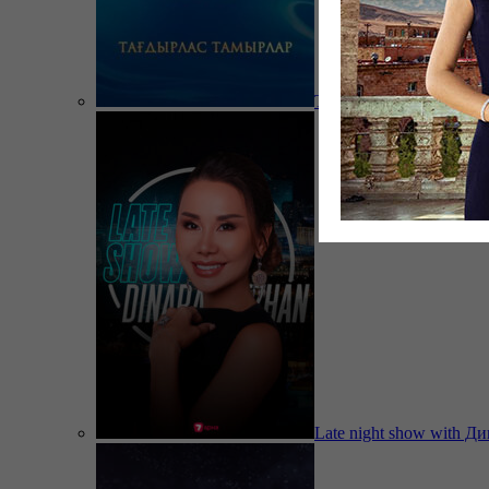
Тағдырлас тамырлар
Late night show with Д