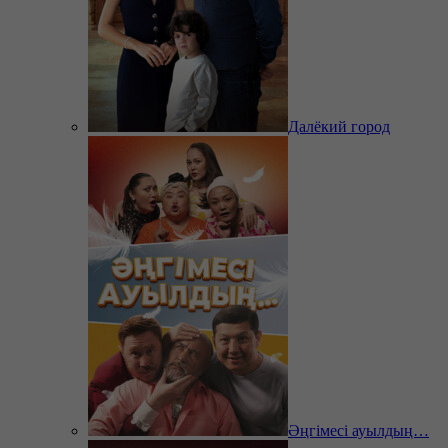
Далёкий город
Әңгімесі ауылдың…