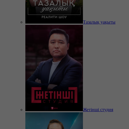
Тазалық уақыты
Жетінші студия