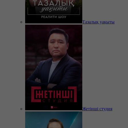
Тазалық уақыты
Жетінші студия