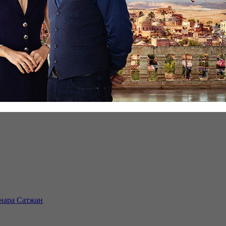
инара Сатжан