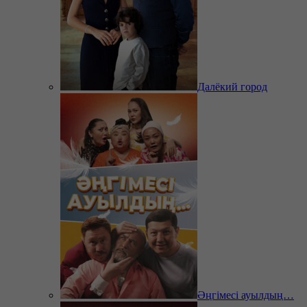
Далёкий город
Әңгімесі ауылдың…