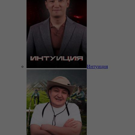
Интуиция