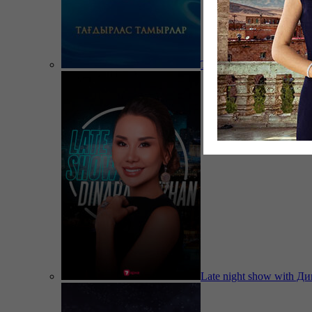
Тағдырлас тамырлар
Late night show with Д