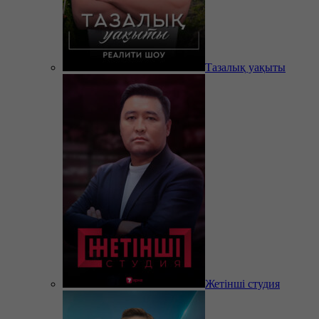
Тазалық уақыты
Жетінші студия