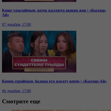
Көше тазалаймын, пәтер жалдауға ақшам жоқ | «Қыздар-
Ай»
07 декабря, 17:00
Көмек сұраймын, балама ота жасату керек | «Қыздар-Ай»
06 декабря, 17:00
Смотрите еще