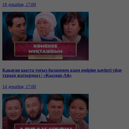
18 декабря, 17:00
Қақаған қыста тоғыз баламмен адам өміріне қауіпті үйде
тұрып жатырмыз | «Қыздар-Ай»
14 декабря, 17:00