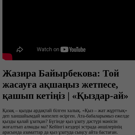
Жазира Байырбекова: Той
жасауға ақшаңыз жетпесе,
қашып кетіңіз | «Қыздар-ай»
Қазақ – қызды ардақтай білген халық. «Қыз – жат жұрттық»
деп ханшайымдай мәпелеп өсірген. Ата-бабаларымыз ежелде
қызды қалай ұзатқан? Бүгінде қыз ұзату дәстүрі мәнісін
жоғалтып алмады ма? Кейінгі кездері эстрада әншілерінің
арасында азаматтар да қыз ұзатуда сыңсу айта бастаған.