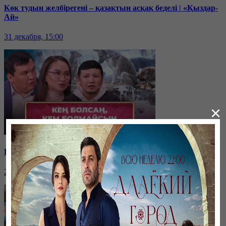
Көк тудың желбірегені – қазақтың асқақ беделі | «Қыздар-
Ай»
31 декабря, 15:00
×
Қайырымдылық – қадірлі іс | «Қыздар-Ай»
20 декабря, 17:00