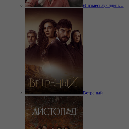
Әңгімесі ауылдың…
Ветреный