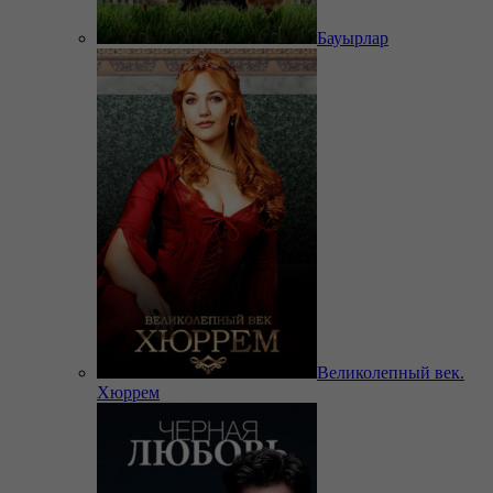
Бауырлар
Великолепный век.
Хюррем