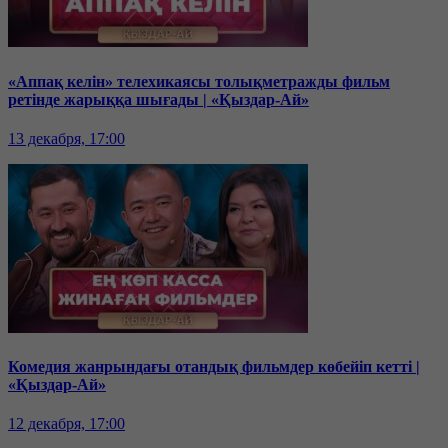
«Аппақ келін» телехикаясы толықметражды фильм
ретінде жарыққа шығады | «Қыздар-Ай»
13 декабря, 17:00
Комедия жанрындағы отандық фильмдер көбейіп кетті |
«Қыздар-Ай»
12 декабря, 17:00