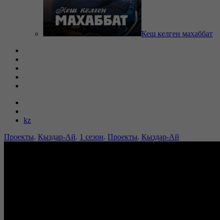
Кеш келген махаббат
kz
Проекты
.
Қыздар-Ай
.
1 сезон
.
Проекты
.
Қыздар-Ай