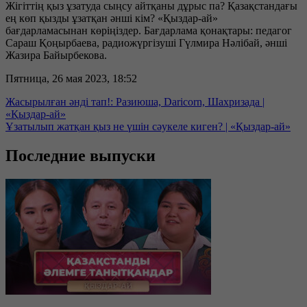
Жігіттің қыз ұзатуда сыңсу айтқаны дұрыс па? Қазақстандағы
ең көп қызды ұзатқан әнші кім? «Қыздар-ай»
бағдарламасынан көріңіздер. Бағдарлама қонақтары: педагог
Сараш Қоңырбаева, радиожүргізуші Гүлмира Нәлібай, әнші
Жазира Байырбекова.
Пятница, 26 мая 2023, 18:52
Жасырылған әнді тап!: Разиюша, Daricorn, Шахризада |
«Қыздар-ай»
Ұзатылып жатқан қыз не үшін сәукеле киген? | «Қыздар-ай»
Последние выпуски