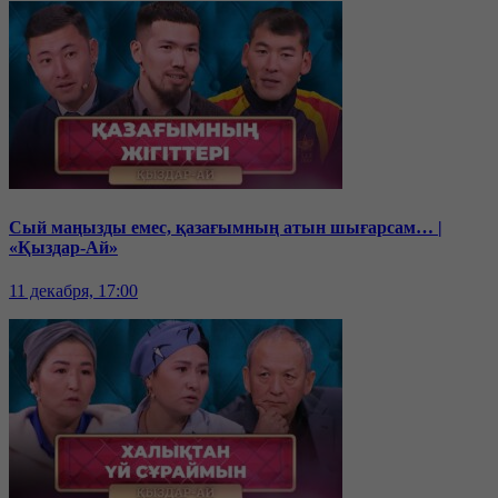
Сый маңызды емес, қазағымның атын шығарсам… |
«Қыздар-Ай»
11 декабря, 17:00