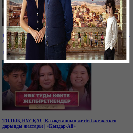
Балам мектептегі буллингтен кейін өзгеріп кетті | «Қыздар-
Ай»
19 декабря, 17:00
ТОЛЫҚ НҰСҚА! | Қазақстанның жетістікке жеткен
дарынды жастары | «Қыздар-Ай»