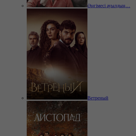
Әңгімесі ауылдың…
Ветреный