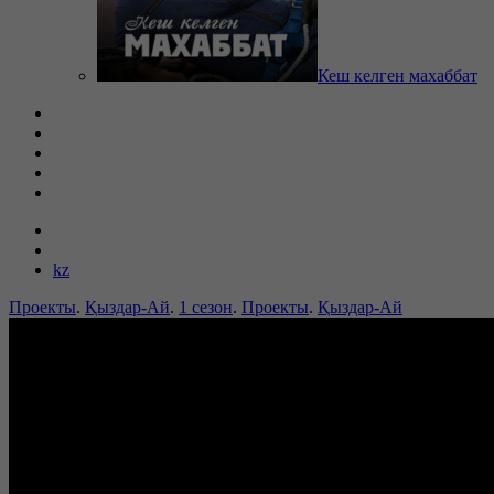
Кеш келген махаббат
kz
Проекты
.
Қыздар-Ай
.
1 сезон
.
Проекты
.
Қыздар-Ай