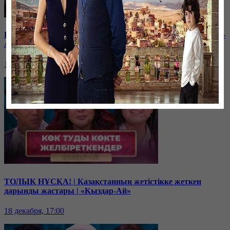
Балам мектептегі буллингтен кейін өзгеріп кетті | «Қыздар-
Ай»
19 декабря, 17:00
ТОЛЫҚ НҰСҚА! | Қазақстанның жетістікке жеткен
дарынды жастары | «Қыздар-Ай»
18 декабря, 17:00