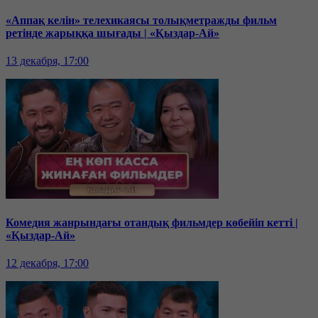
«Аппақ келін» телехикаясы толықметражды фильм
ретінде жарыққа шығады | «Қыздар-Ай»
13 декабря, 17:00
Комедия жанрындағы отандық фильмдер көбейіп кетті |
«Қыздар-Ай»
12 декабря, 17:00