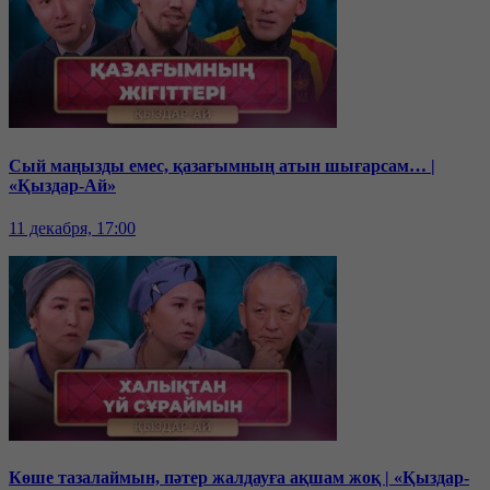
Сый маңызды емес, қазағымның атын шығарсам… |
«Қыздар-Ай»
11 декабря, 17:00
Көше тазалаймын, пәтер жалдауға ақшам жоқ | «Қыздар-