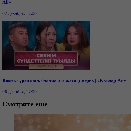
Ай»
07 декабря, 17:00
Көмек сұраймын, балама ота жасату керек | «Қыздар-Ай»
06 декабря, 17:00
Смотрите еще