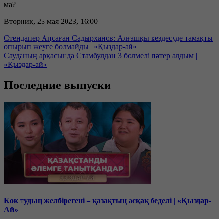
ма?
Вторник, 23 мая 2023, 16:00
Стендапер Аңсаған Садырханов: Алғашқы кездесуде тамақты
опырып жеуге болмайды | «Қыздар-ай»
Сауданың арқасында Стамбулдан 3 бөлмелі пәтер алдым |
«Қыздар-ай»
Последние выпуски
Көк тудың желбірегені – қазақтың асқақ беделі | «Қыздар-
Ай»