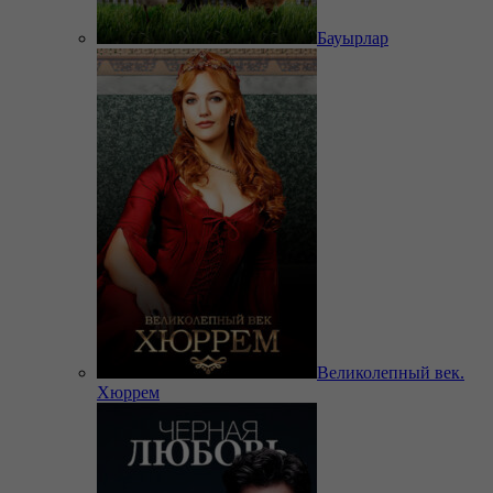
Бауырлар
Великолепный век.
Хюррем