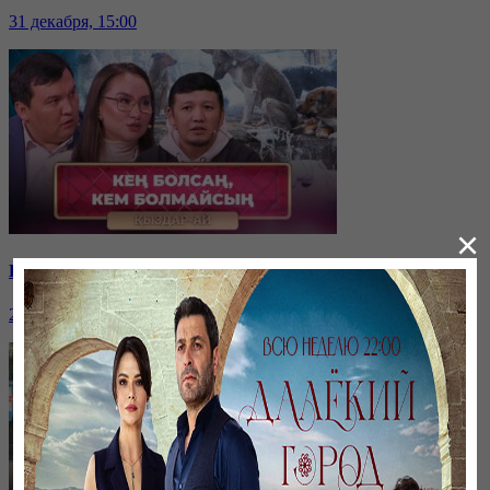
31 декабря, 15:00
×
Қайырымдылық – қадірлі іс | «Қыздар-Ай»
20 декабря, 17:00