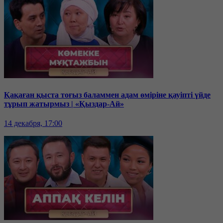
Қақаған қыста тоғыз баламмен адам өміріне қауіпті үйде
тұрып жатырмыз | «Қыздар-Ай»
14 декабря, 17:00