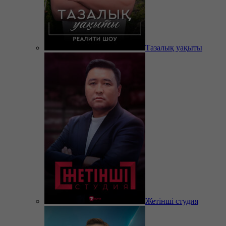
Тазалық уақыты
Жетінші студия