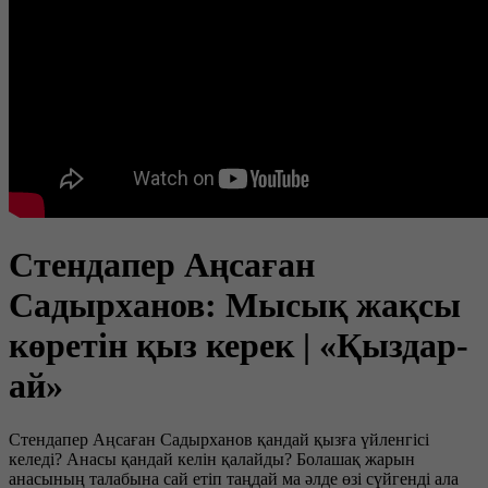
Стендапер Аңсаған
Садырханов: Мысық жақсы
көретін қыз керек | «Қыздар-
ай»
Стендапер Аңсаған Садырханов қандай қызға үйленгісі
келеді? Анасы қандай келін қалайды? Болашақ жарын
анасының талабына сай етіп таңдай ма әлде өзі сүйгенді ала