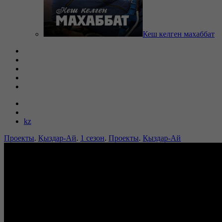
Кеш келген махаббат
kz
Проекты
.
Қыздар-Ай
.
1 сезон
.
Проекты
.
Қыздар-Ай