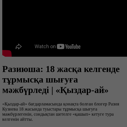
Разиюша: 18 жасқа келгенде
тұрмысқа шығуға
мәжбүрледі | «Қыздар-ай»
«Қыздар-ай» бағдарламасында қонақта болған блогер Разия
Кузиева 18 жасында туыстары тұрмысқа шығуға
мәжбүрлегенін, сондықтан шетелге «қашып» кетуге тура
келгенін айтты.