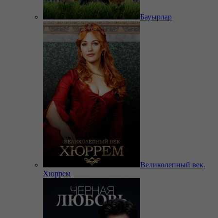
Бауырлар
Великолепный век.
Хюррем