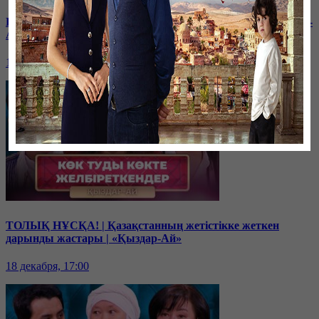
Балам мектептегі буллингтен кейін өзгеріп кетті | «Қыздар-
Ай»
19 декабря, 17:00
ТОЛЫҚ НҰСҚА! | Қазақстанның жетістікке жеткен
дарынды жастары | «Қыздар-Ай»
18 декабря, 17:00