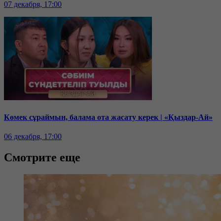
07 декабря, 17:00
Көмек сұраймын, балама ота жасату керек | «Қыздар-Ай»
06 декабря, 17:00
Смотрите еще