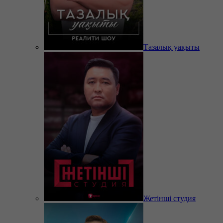
Тазалық уақыты
Жетінші студия