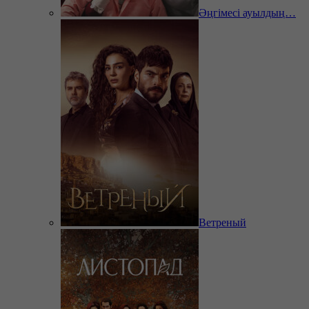
Әңгімесі ауылдың…
Ветреный