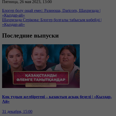
Пятница, 26 мая 2023, 13:00
Блогер болу оңай емес: Разиюша, Daricorn, Шахризада |
«Қыздар-ай»
Шахризада Серікова: Блогер болғалы табысым көбейді |
«Қыздар-ай»
Последние выпуски
Көк тудың желбірегені – қазақтың асқақ беделі | «Қыздар-
Ай»
31 декабря, 15:00