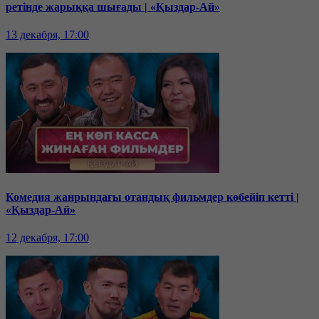
ретінде жарыққа шығады | «Қыздар-Ай»
13 декабря, 17:00
Комедия жанрындағы отандық фильмдер көбейіп кетті |
«Қыздар-Ай»
12 декабря, 17:00