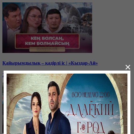
Қайырымдылық – қадірлі іс | «Қыздар-Ай»
×
20 декабря, 17:00