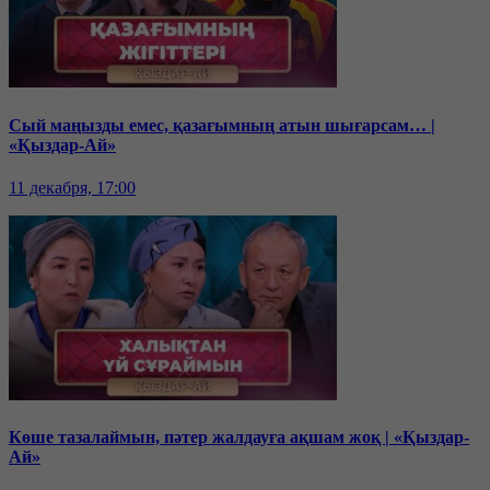
Сый маңызды емес, қазағымның атын шығарсам… |
«Қыздар-Ай»
11 декабря, 17:00
Көше тазалаймын, пәтер жалдауға ақшам жоқ | «Қыздар-
Ай»