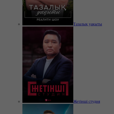
Тазалық уақыты
Жетінші студия