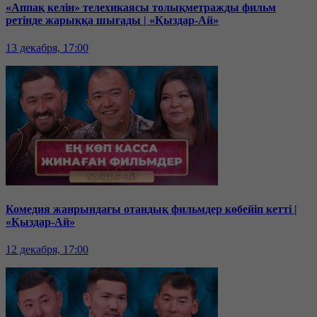
«Аппақ келін» телехикаясы толықметражды фильм
ретінде жарыққа шығады | «Қыздар-Ай»
13 декабря, 17:00
Комедия жанрындағы отандық фильмдер көбейіп кетті |
«Қыздар-Ай»
12 декабря, 17:00