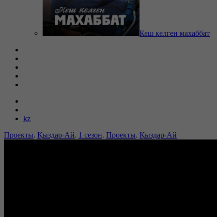
Кеш келген махаббат
kz
Проекты
.
Қыздар-Ай
.
1 сезон
.
Проекты
.
Қыздар-Ай