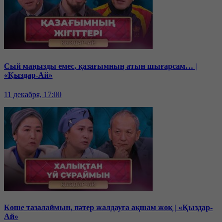
Сый маңызды емес, қазағымның атын шығарсам… |
«Қыздар-Ай»
11 декабря, 17:00
Көше тазалаймын, пәтер жалдауға ақшам жоқ | «Қыздар-
Ай»