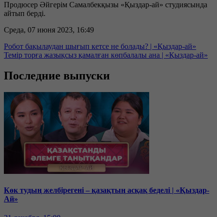
Продюсер Әйгерім Самалбекқызы «Қыздар-ай» студиясында
айтып берді.
Среда, 07 июня 2023, 16:49
Робот бақылаудан шығып кетсе не болады? | «Қыздар-ай»
Темір торға жазықсыз қамалған көпбалалы ана | «Қыздар-ай»
Последние выпуски
Көк тудың желбірегені – қазақтың асқақ беделі | «Қыздар-
Ай»