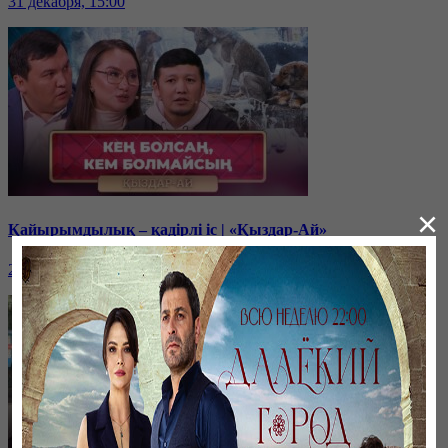
31 декабря, 15:00
×
Қайырымдылық – қадірлі іс | «Қыздар-Ай»
20 декабря, 17:00