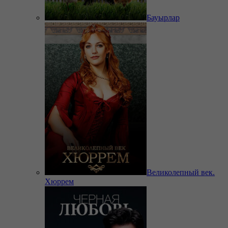
Бауырлар
Великолепный век.
Хюррем