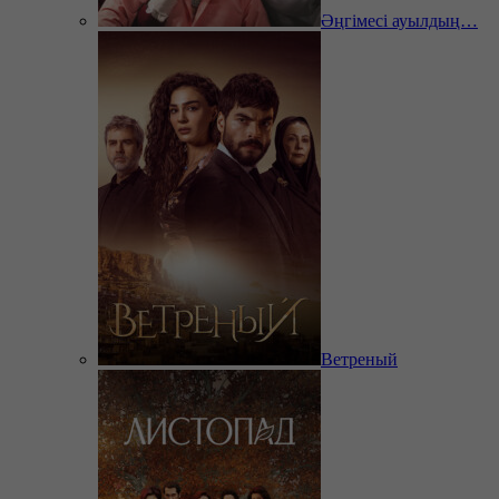
Әңгімесі ауылдың…
Ветреный