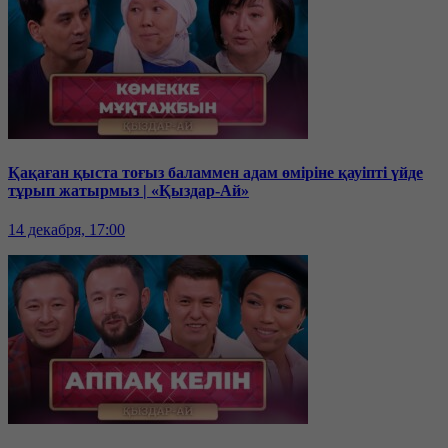
Қақаған қыста тоғыз баламмен адам өміріне қауіпті үйде
тұрып жатырмыз | «Қыздар-Ай»
14 декабря, 17:00