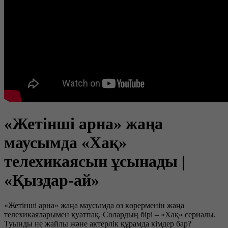
«Жетінші арна» жаңа
маусымда «Хақ»
телехикаясын ұсынады |
«Қыздар-ай»
«Жетінші арна» жаңа маусымда өз көрерменін жаңа
телехикаяларымен қуатпақ. Солардың бірі – «Хақ» сериалы.
Туынды не жайлы және актерлік құрамда кімдер бар?