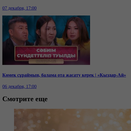
07 декабря, 17:00
Көмек сұраймын, балама ота жасату керек | «Қыздар-Ай»
06 декабря, 17:00
Смотрите еще