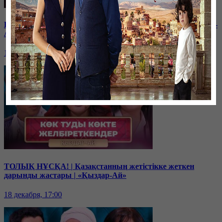
Балам мектептегі буллингтен кейін өзгеріп кетті | «Қыздар-
Ай»
19 декабря, 17:00
ТОЛЫҚ НҰСҚА! | Қазақстанның жетістікке жеткен
дарынды жастары | «Қыздар-Ай»
18 декабря, 17:00