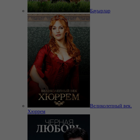
Бауырлар
Великолепный век.
Хюррем