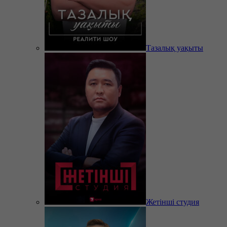
Тазалық уақыты
Жетінші студия