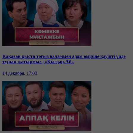
Қақаған қыста тоғыз баламмен адам өміріне қауіпті үйде
тұрып жатырмыз | «Қыздар-Ай»
14 декабря, 17:00