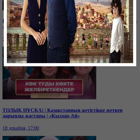
Балам мектептегі буллингтен кейін өзгеріп кетті | «Қыздар-
Ай»
19 декабря, 17:00
ТОЛЫҚ НҰСҚА! | Қазақстанның жетістікке жеткен
дарынды жастары | «Қыздар-Ай»
18 декабря, 17:00