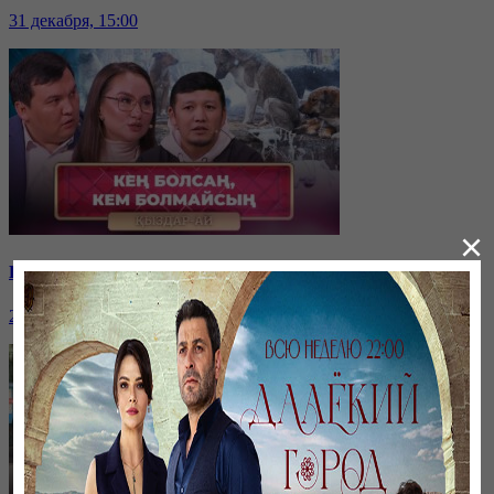
31 декабря, 15:00
×
Қайырымдылық – қадірлі іс | «Қыздар-Ай»
20 декабря, 17:00