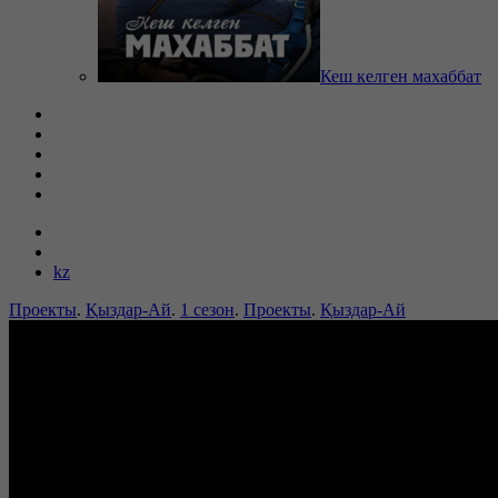
Кеш келген махаббат
kz
Проекты
.
Қыздар-Ай
.
1 сезон
.
Проекты
.
Қыздар-Ай