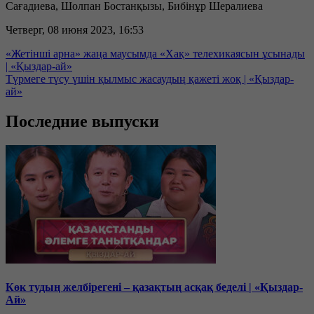
Сағадиева, Шолпан Бостанқызы, Бибінұр Шералиева
Четверг, 08 июня 2023, 16:53
«Жетінші арна» жаңа маусымда «Хақ» телехикаясын ұсынады
| «Қыздар-ай»
Түрмеге түсу үшін қылмыс жасаудың қажеті жоқ | «Қыздар-
ай»
Последние выпуски
Көк тудың желбірегені – қазақтың асқақ беделі | «Қыздар-
Ай»