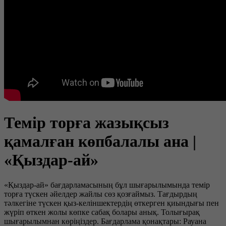
Темір торға жазықсыз
қамалған көпбалалы ана |
«Қыздар-ай»
«Қыздар-ай» бағдарламасының бұл шығарылымында темір
торға түскен әйелдер жайлы сөз қозғаймыз. Тағдырдың
тәлкегіне түскен қыз-келіншектердің өткерген қиындығы пен
жүріп өткен жолы көпке сабақ болары анық. Толығырақ
шығарылымнан көріңіздер. Бағдарлама қонақтары: Рауана