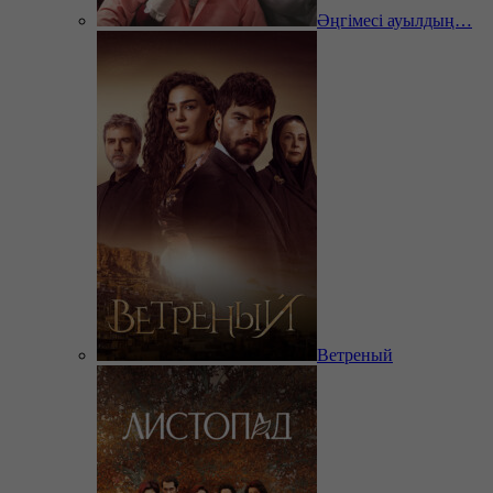
Әңгімесі ауылдың…
Ветреный