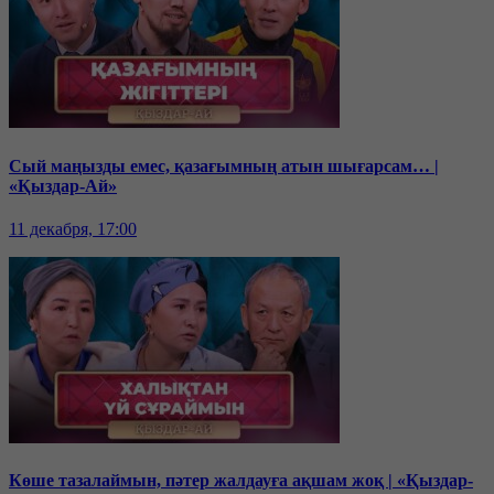
Сый маңызды емес, қазағымның атын шығарсам… |
«Қыздар-Ай»
11 декабря, 17:00
Көше тазалаймын, пәтер жалдауға ақшам жоқ | «Қыздар-