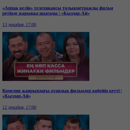
«Аппақ келін» телехикаясы толықметражды фильм
ретінде жарыққа шығады | «Қыздар-Ай»
13 декабря, 17:00
Комедия жанрындағы отандық фильмдер көбейіп кетті |
«Қыздар-Ай»
12 декабря, 17:00