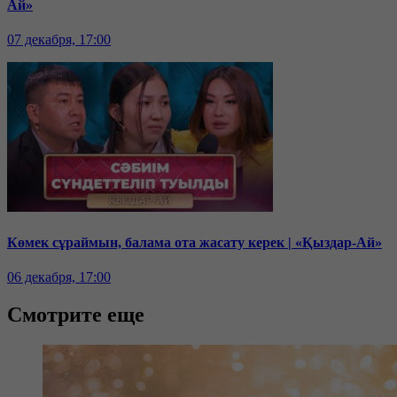
Ай»
07 декабря, 17:00
Көмек сұраймын, балама ота жасату керек | «Қыздар-Ай»
06 декабря, 17:00
Смотрите еще