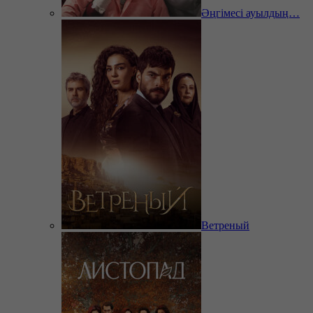
Әңгімесі ауылдың…
Ветреный