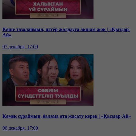
Көше тазалаймын, пәтер жалдауға ақшам жоқ | «Қыздар-
Ай»
07 декабря, 17:00
Көмек сұраймын, балама ота жасату керек | «Қыздар-Ай»
06 декабря, 17:00