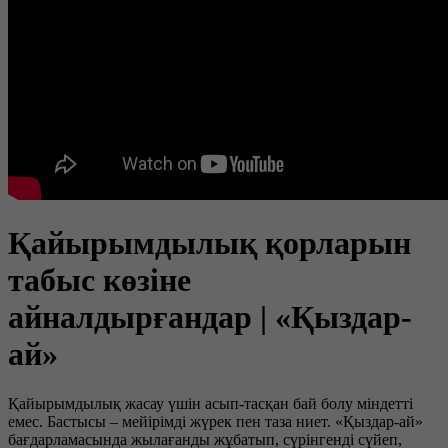
Қайырымдылық қорларын
табыс көзіне
айналдырғандар | «Қыздар-
ай»
Қайырымдылық жасау үшін асып-тасқан бай болу міндетті
емес. Бастысы – мейірімді жүрек пен таза ниет. «Қыздар-ай»
бағдарламасында жылағанды жұбатып, сүрінгенді сүйеп,