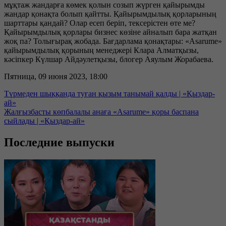
мұқтаж жандарға көмек қолын созып жүрген қайырымды
жандар қонақта болып қайтты. Қайырымдылық қорларының
шарттары қандай? Олар есеп беріп, тексерістен өте ме?
Қайырымдылық қорлары бизнес көзіне айналып бара жатқан
жоқ па? Толығырақ жобада. Бағдарлама қонақтары: «Asarume»
қайырымдылық қорының менеджері Клара Алматқызы,
кәсіпкер Күлшар Айдәулетқызы, блогер Аяулым Жорабаева.
Пятница, 09 июня 2023, 18:00
Түрмеден шыққанда туған қызым танымай қалды | «Қыздар-
ай»
Жалғызбасты көпбалалы анаға «Asarume» қоры баспана
сыйлады | «Қыздар-ай»
Последние выпуски