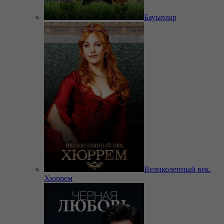
Бауырлар
Великолепный век.
Хюррем