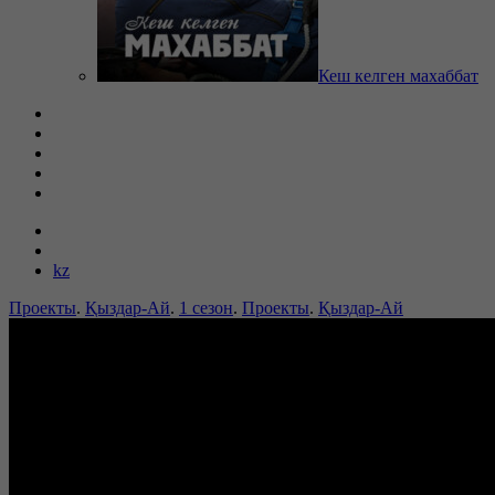
Кеш келген махаббат
kz
Проекты
.
Қыздар-Ай
.
1 сезон
.
Проекты
.
Қыздар-Ай