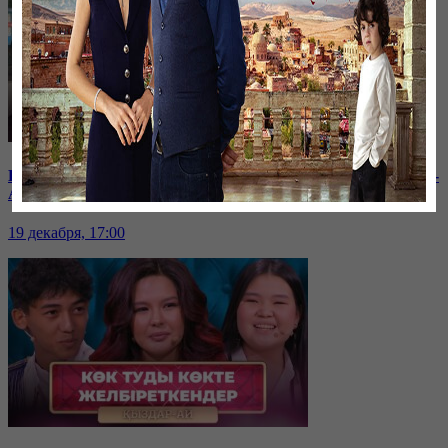
Балам мектептегі буллингтен кейін өзгеріп кетті | «Қыздар-
Ай»
19 декабря, 17:00