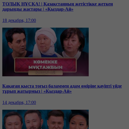
ТОЛЫҚ НҰСҚА! | Қазақстанның жетістікке жеткен
дарынды жастары | «Қыздар-Ай»
18 декабря, 17:00
Қақаған қыста тоғыз баламмен адам өміріне қауіпті үйде
тұрып жатырмыз | «Қыздар-Ай»
14 декабря, 17:00