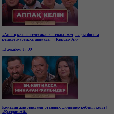
«Аппақ келін» телехикаясы толықметражды фильм
ретінде жарыққа шығады | «Қыздар-Ай»
13 декабря, 17:00
Комедия жанрындағы отандық фильмдер көбейіп кетті |
«Қыздар-Ай»