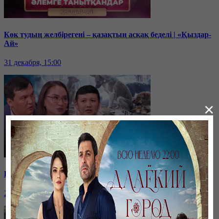
Көк тудың желбірегені – қазақтың асқақ беделі | «Қыздар-
Ай»
31 декабря, 15:00
×
Қайырымдылық – қадірлі іс | «Қыздар-Ай»
20 декабря, 17:00