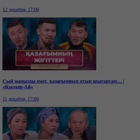
12 декабря, 17:00
Сый маңызды емес, қазағымның атын шығарсам… |
«Қыздар-Ай»
11 декабря, 17:00