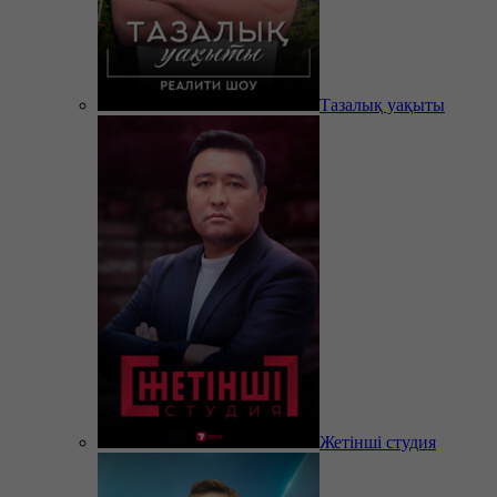
Тазалық уақыты
Жетінші студия