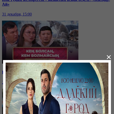
Ай»
31 декабря, 15:00
×
Қайырымдылық – қадірлі іс | «Қыздар-Ай»
20 декабря, 17:00