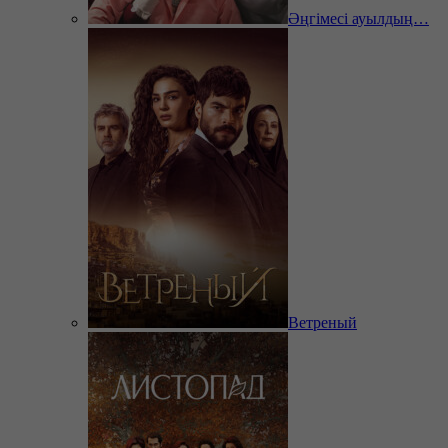
Әңгімесі ауылдың…
Ветреный