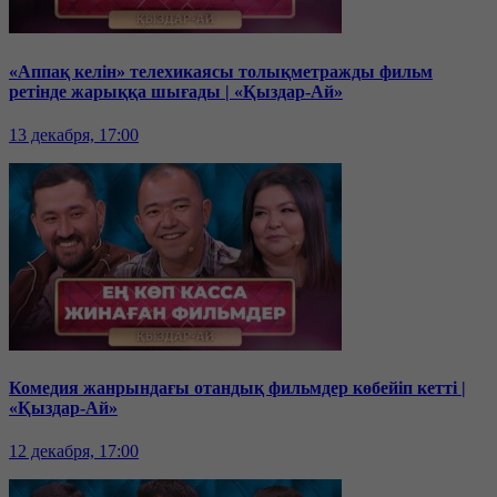
«Аппақ келін» телехикаясы толықметражды фильм
ретінде жарыққа шығады | «Қыздар-Ай»
13 декабря, 17:00
Комедия жанрындағы отандық фильмдер көбейіп кетті |
«Қыздар-Ай»
12 декабря, 17:00