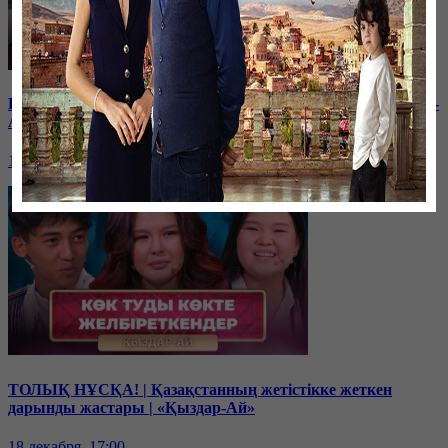
Балам мектептегі буллингтен кейін өзгеріп кетті | «Қыздар-
Ай»
19 декабря, 17:00
ТОЛЫҚ НҰСҚА! | Қазақстанның жетістікке жеткен
дарынды жастары | «Қыздар-Ай»
18 декабря, 17:00