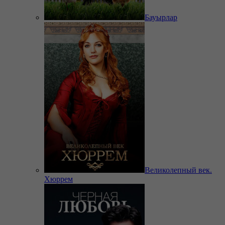
Бауырлар
Великолепный век.
Хюррем