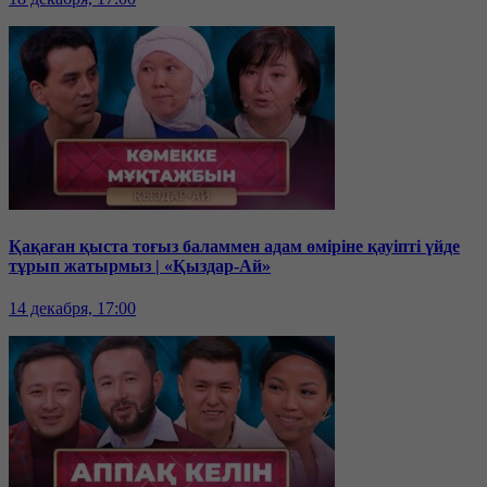
Қақаған қыста тоғыз баламмен адам өміріне қауіпті үйде
тұрып жатырмыз | «Қыздар-Ай»
14 декабря, 17:00