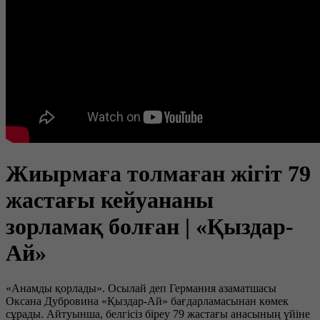
Жиырмаға толмаған жігіт 79
жастағы кейуананы
зорламақ болған | «Қыздар-
Ай»
«Анамды қорлады». Осылай деп Германия азаматшасы
Оксана Дубровина «Қыздар-Ай» бағдарламасынан көмек
сұрады. Айтуынша, белгісіз біреу 79 жастағы анасының үйіне