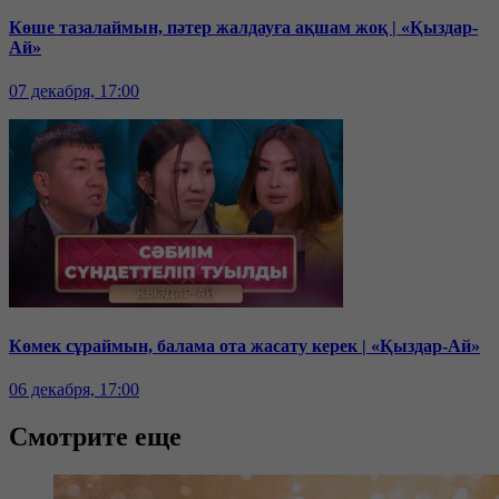
Көше тазалаймын, пәтер жалдауға ақшам жоқ | «Қыздар-
Ай»
07 декабря, 17:00
Көмек сұраймын, балама ота жасату керек | «Қыздар-Ай»
06 декабря, 17:00
Смотрите еще