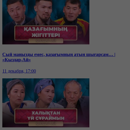
Сый маңызды емес, қазағымның атын шығарсам… |
«Қыздар-Ай»
11 декабря, 17:00