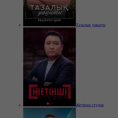
Тазалық уақыты
Жетінші студия