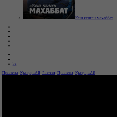
Кеш келген махаббат
kz
Проекты
.
Қыздар-Ай
.
2 сезон
.
Проекты
.
Қыздар-Ай