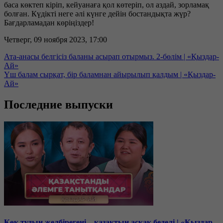
баса көктеп кіріп, кейуанаға қол көтеріп, ол аздай, зорламақ
болған. Күдікті неге әлі күнге дейін бостандықта жүр?
Бағдарламадан көріңіздер!
Четверг, 09 ноября 2023, 17:00
Ата-анасы белгісіз баланы асырап отырмыз. 2-бөлім | «Қыздар-
Ай»
Үш балам сырқат, бір баламнан айырылып қалдым | «Қыздар-
Ай»
Последние выпуски
Көк тудың желбірегені – қазақтың асқақ беделі | «Қыздар-