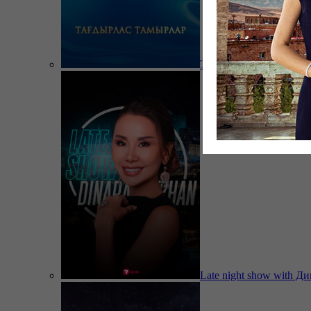
Тағдырлас тамырлар
Late night show with Д