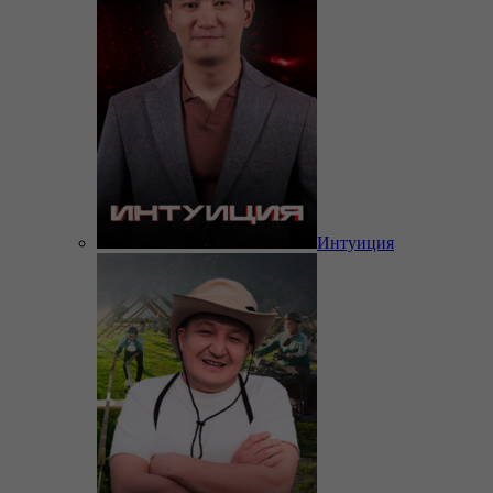
Интуиция