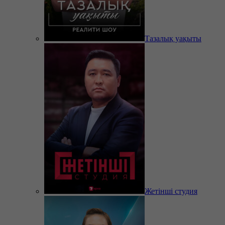
Тазалық уақыты
Жетінші студия