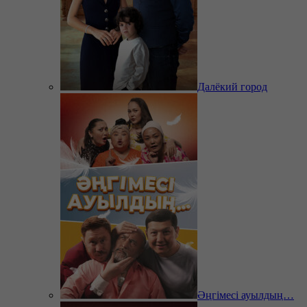
Далёкий город
Әңгімесі ауылдың…