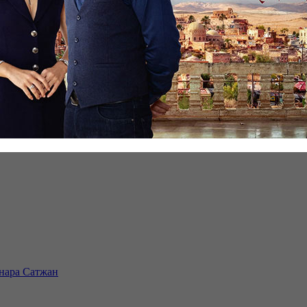
инара Сатжан