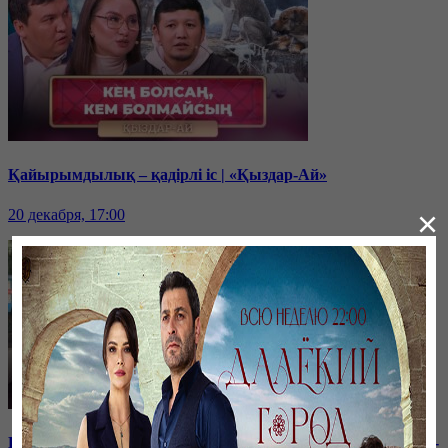
Қайырымдылық – қадірлі іс | «Қыздар-Ай»
×
20 декабря, 17:00
Балам мектептегі буллингтен кейін өзгеріп кетті | «Қыздар-