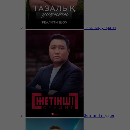
Тазалық уақыты
Жетінші студия