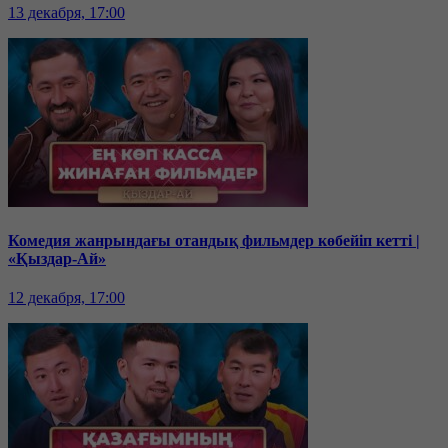
13 декабря, 17:00
Комедия жанрындағы отандық фильмдер көбейіп кетті |
«Қыздар-Ай»
12 декабря, 17:00