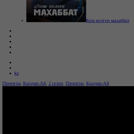
Кеш келген махаббат
kz
Проекты
.
Қыздар-Ай
.
2 сезон
.
Проекты
.
Қыздар-Ай