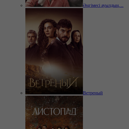
Әңгімесі ауылдың…
Ветреный