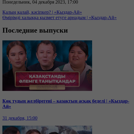
Понедельник, 04 декабря 2023, 17:00
Қалың қалай, кәсіпкер? | «Қыздар-Ай»
Өмірімді халыққа қызмет етуге арнадым | «Қыздар-Ай»
Последние выпуски
Көк тудың желбірегені – қазақтың асқақ беделі | «Қыздар-
Ай»
31 декабря, 15:00