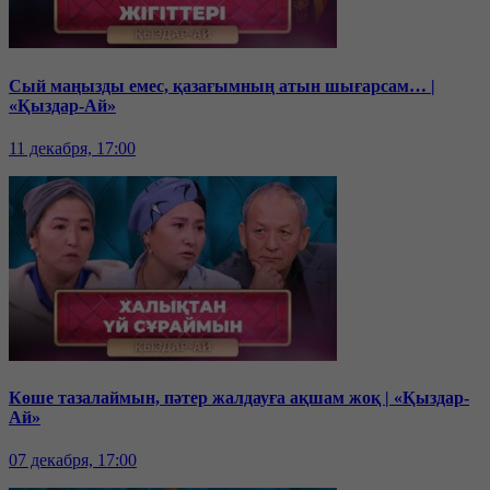
Сый маңызды емес, қазағымның атын шығарсам… |
«Қыздар-Ай»
11 декабря, 17:00
Көше тазалаймын, пәтер жалдауға ақшам жоқ | «Қыздар-
Ай»
07 декабря, 17:00