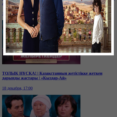
Ай»
19 декабря, 17:00
ТОЛЫҚ НҰСҚА! | Қазақстанның жетістікке жеткен
дарынды жастары | «Қыздар-Ай»
18 декабря, 17:00