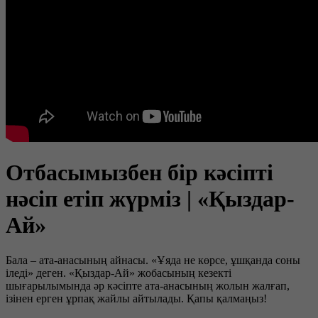
Отбасымызбен бір кәсіпті
нәсіп етіп жүрміз | «Қыздар-
Ай»
Бала – ата-анасының айнасы. «Ұяда не көрсе, ұшқанда соны
іледі» деген. «Қыздар-Ай» жобасының кезекті
шығарылымында әр кәсіпте ата-анасының жолын жалғап,
ізінен ерген ұрпақ жайлы айтылады. Қапы қалмаңыз!