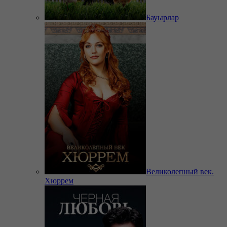
Бауырлар
Великолепный век.
Хюррем