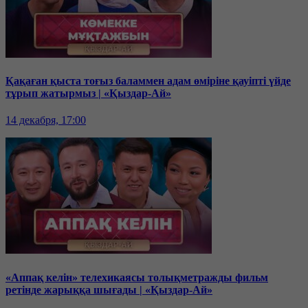
Қақаған қыста тоғыз баламмен адам өміріне қауіпті үйде
тұрып жатырмыз | «Қыздар-Ай»
14 декабря, 17:00
«Аппақ келін» телехикаясы толықметражды фильм
ретінде жарыққа шығады | «Қыздар-Ай»