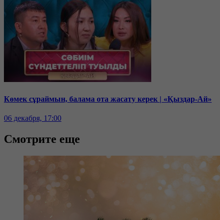
Көмек сұраймын, балама ота жасату керек | «Қыздар-Ай»
06 декабря, 17:00
Смотрите еще