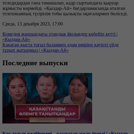
теледидардан ғана тамашалап, кадр сыртындағы қыруар
жұмысты көрмейді. «Қыздар-Ай» бағдарламасында аталған
телехикаяның түсірілім тобы қызықты оқиғалармен бөліседі.
Среда, 13 декабря 2023, 17:00
Комедия жанрындағы отандық фильмдер көбейіп кетті |
«Қыздар-Ай»
Қақаған қыста тоғыз баламмен адам өміріне қауіпті үйде
тұрып жатырмыз | «Қыздар-Ай»
Последние выпуски
Көк тудың желбірегені – қазақтың асқақ беделі | «Қыздар-