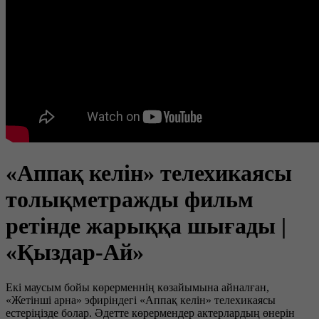
«Аппақ келін» телехикаясы
толықметражды фильм
ретінде жарыққа шығады |
«Қыздар-Ай»
Екі маусым бойы көрерменнің көзайымына айналған,
«Жетінші арна» эфиріндегі «Аппақ келін» телехикаясы
естеріңізде болар. Әдетте көрермендер актерлардың өнерін