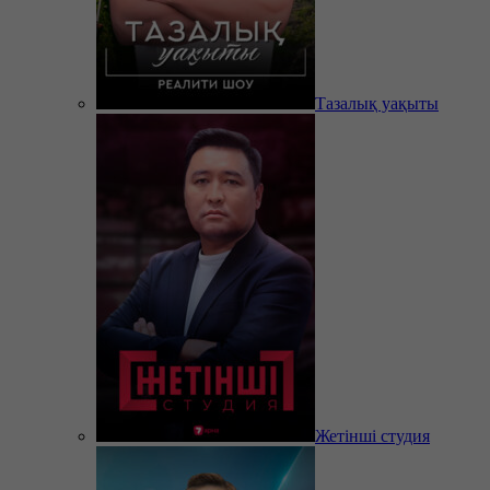
Тазалық уақыты
Жетінші студия