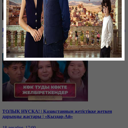
Балам мектептегі буллингтен кейін өзгеріп кетті | «Қыздар-
Ай»
19 декабря, 17:00
ТОЛЫҚ НҰСҚА! | Қазақстанның жетістікке жеткен
дарынды жастары | «Қыздар-Ай»
18 декабря, 17:00