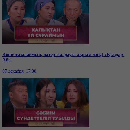
Көше тазалаймын, пәтер жалдауға ақшам жоқ | «Қыздар-
Ай»
07 декабря, 17:00