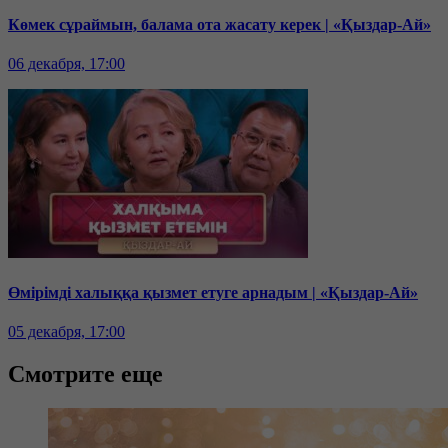
Көмек сұраймын, балама ота жасату керек | «Қыздар-Ай»
06 декабря, 17:00
Өмірімді халыққа қызмет етуге арнадым | «Қыздар-Ай»
05 декабря, 17:00
Смотрите еще