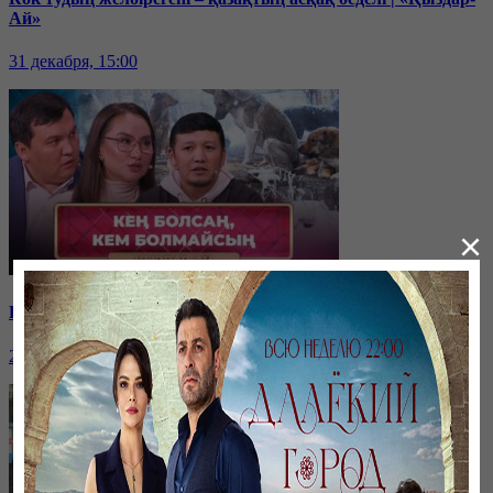
Ай»
31 декабря, 15:00
×
Қайырымдылық – қадірлі іс | «Қыздар-Ай»
20 декабря, 17:00