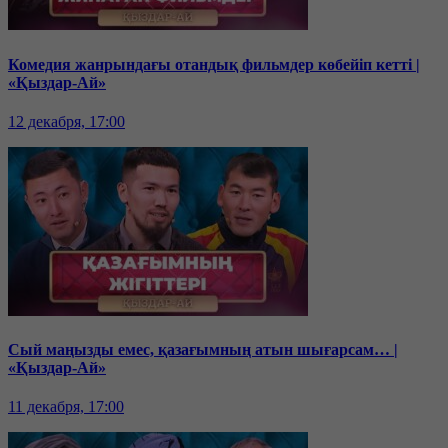
Комедия жанрындағы отандық фильмдер көбейіп кетті |
«Қыздар-Ай»
12 декабря, 17:00
Сый маңызды емес, қазағымның атын шығарсам… |
«Қыздар-Ай»
11 декабря, 17:00