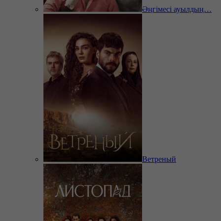
Әңгімесі ауылдың…
Ветреный