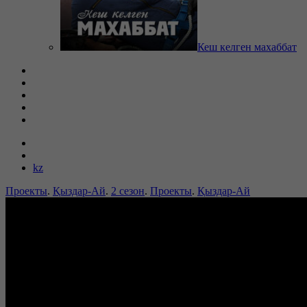
Кеш келген махаббат
kz
Проекты
.
Қыздар-Ай
.
2 сезон
.
Проекты
.
Қыздар-Ай