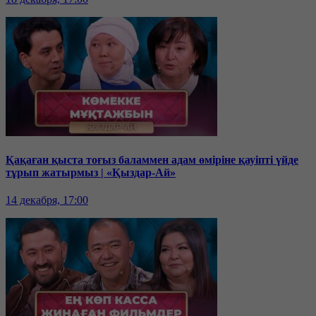
Қақаған қыста тоғыз баламмен адам өміріне қауіпті үйде
тұрып жатырмыз | «Қыздар-Ай»
14 декабря, 17:00