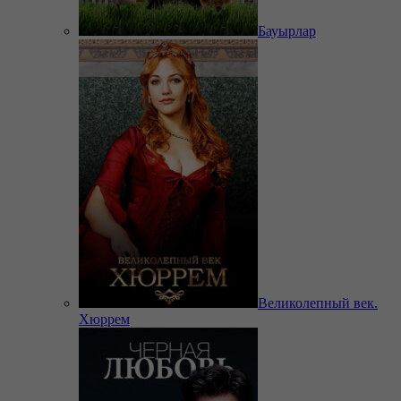
Бауырлар
Великолепный век.
Хюррем