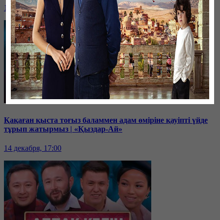
18 декабря, 17:00
Қақаған қыста тоғыз баламмен адам өміріне қауіпті үйде
тұрып жатырмыз | «Қыздар-Ай»
14 декабря, 17:00