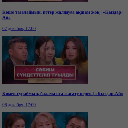
Көше тазалаймын, пәтер жалдауға ақшам жоқ | «Қыздар-
Ай»
07 декабря, 17:00
Көмек сұраймын, балама ота жасату керек | «Қыздар-Ай»
06 декабря, 17:00