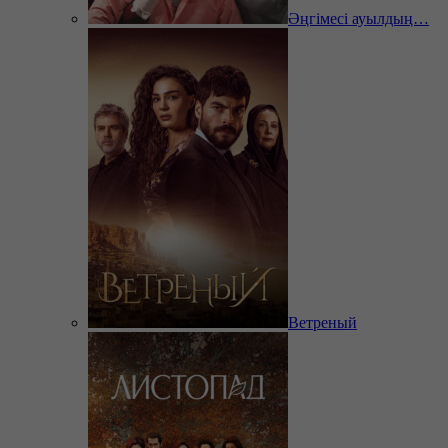
Әңгімесі ауылдың…
Ветреный