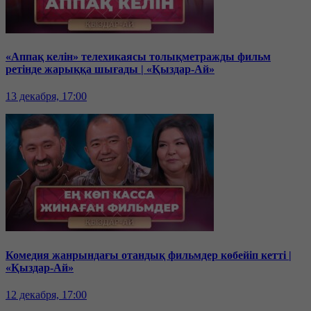
«Аппақ келін» телехикаясы толықметражды фильм
ретінде жарыққа шығады | «Қыздар-Ай»
13 декабря, 17:00
Комедия жанрындағы отандық фильмдер көбейіп кетті |
«Қыздар-Ай»
12 декабря, 17:00