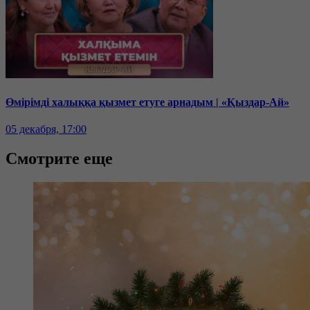
Өмірімді халыққа қызмет етуге арнадым | «Қыздар-Ай»
05 декабря, 17:00
Смотрите еще