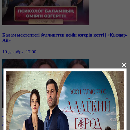
Балам мектептегі буллингтен кейін өзгеріп кетті | «Қыздар-
Ай»
19 декабря, 17:00
×
ТОЛЫҚ НҰСҚА! | Қазақстанның жетістікке жеткен
дарынды жастары | «Қыздар-Ай»