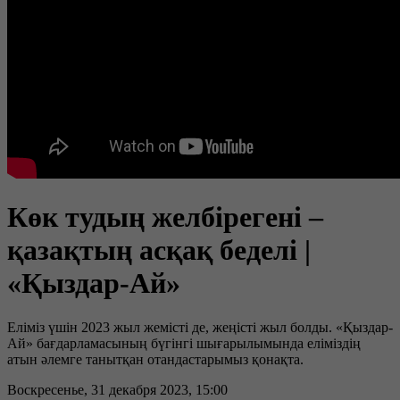
Көк тудың желбірегені –
қазақтың асқақ беделі |
«Қыздар-Ай»
Еліміз үшін 2023 жыл жемісті де, жеңісті жыл болды. «Қыздар-
Ай» бағдарламасының бүгінгі шығарылымында еліміздің
атын әлемге танытқан отандастарымыз қонақта.
Воскресенье, 31 декабря 2023, 15:00