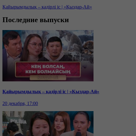
Қайырымдылық – қадірлі іс | «Қыздар-Ай»
Последние выпуски
Қайырымдылық – қадірлі іс | «Қыздар-Ай»
20 декабря, 17:00