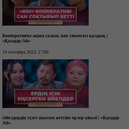
Кооперативке ақша салып, көк тиынсыз қалдық |
«Қыздар-Ай»
19 сентября 2023, 17:00
Әйелдердің түзге шығып кетуіне ерлер кінәлі | «Қыздар-
Ай»