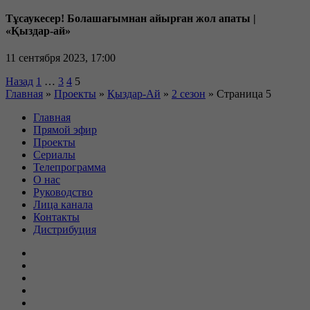
Тұсаукесер! Болашағымнан айырған жол апаты |
«Қыздар-ай»
11 сентября 2023, 17:00
Пагинация
Назад
1
…
3
4
5
Главная
»
Проекты
»
Қыздар-Ай
»
2 сезон
»
Страница 5
записей
Главная
Прямой эфир
Проекты
Сериалы
Телепрограмма
О нас
Руководство
Лица канала
Контакты
Дистрибуция