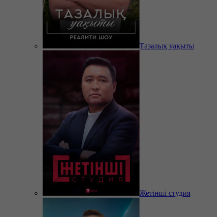
Тазалық уақыты
Жетінші студия