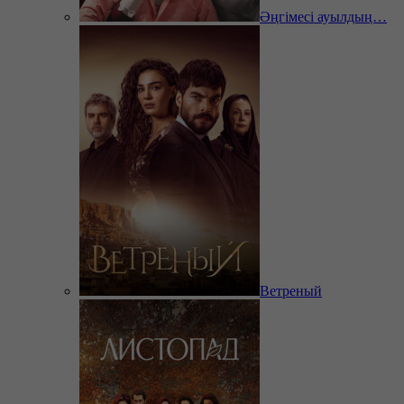
Әңгімесі ауылдың…
Ветреный