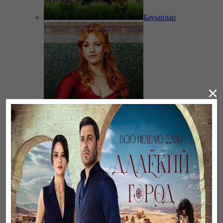
Бауырлар
×
Великолепный век.
Хюррем