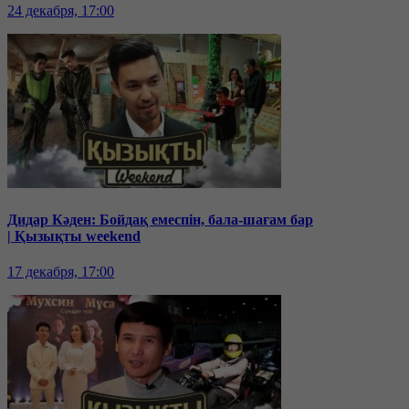
24 декабря, 17:00
Дидар Кәден: Бойдақ емеспін, бала-шағам бар
| Қызықты weekend
17 декабря, 17:00