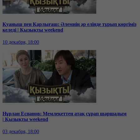
Қуаныш пен Қарлығаш: Әлемнің әр елінде тұрып көргіміз
келеді | Қызықты weekend
10 декабря, 18:00
Нұрлан Еспанов: Мемлекеттен атақ сұрап шаршадым
| Қызықты weekend
03 декабря, 18:00