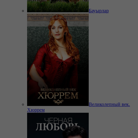
Бауырлар
Великолепный век.
Хюррем