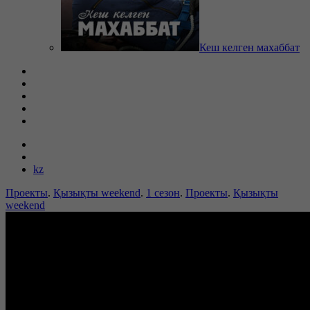
Кеш келген махаббат
kz
Проекты
.
Қызықты weekend
.
1 сезон
.
Проекты
.
Қызықты
weekend