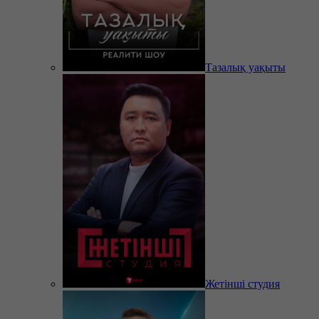
Тазалық уақыты
Жетінші студия