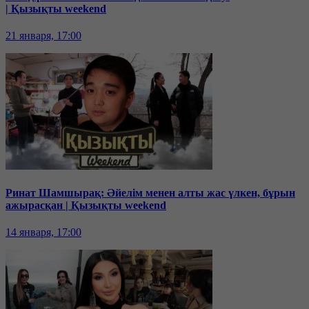
| Қызықты weekend
21 января, 17:00
Ринат Шамшырақ: Әйелім менен алты жас үлкен, бұрын
ажырасқан | Қызықты weekend
14 января, 17:00