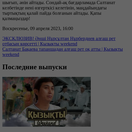
шығып, әнін айтады. Сондай-ақ бағдарламада Салтанат
келбетінде нені өзгерткісі келетінін, маңдайындағы
тыртықтың қалай пайда болғанын айтады. Қапы
қалмаңыздар!
Воскресенье, 09 апреля 2023, 16:00
ЭКСКЛЮЗИВ! Әнші Нұрсұлтан Нұрбердиев алғаш рет
отбасын көрсетті | Қызықты weekend
Салтанат Бақаева тапаншадан алғаш рет оқ атты | Қызықты
weekend
Последние выпуски