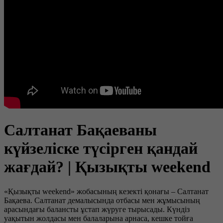
Салтанат Бақаеваны
күйзеліске түсірген қандай
жағдай? | Қызықты weekend
«Қызықты weekend» жобасының кезекті қонағы – Салтанат
Бақаева. Салтанат демалысында отбасы мен жұмысының
арасындағы балансты ұстап жүруге тырысады. Күндіз
уақытын жолдасы мен балаларына арнаса, кешке тойға