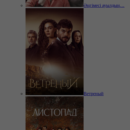
Әңгімесі ауылдың…
Ветреный