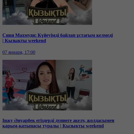
Сиви Махмуди: Күйеуімді байлап ұстағым келмеді
| Қызықты weekend
07 января, 17:00
Інжу Әнуарбек егіздерді дүниеге әкелу, жолдасымен
қарым-қатынасы туралы | Қызықты weekend