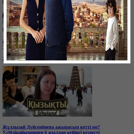
Әнші-композитор Ұшқын Жамалбек пен жұбайы Жайна
Толқынмен эксклюзив сұхбат | Қызықты weekend
28 января, 17:00
Жұлдызай Дүйсенбиева ажырасып кетті ме?
У.Әбдірайымовпен 6 жылдан кейінгі кездесуі