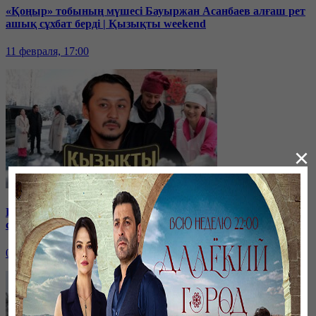
«Қоңыр» тобының мүшесі Бауыржан Асанбаев алғаш рет
ашық сұхбат берді | Қызықты weekend
11 февраля, 17:00
×
Рүстем мен Жанаргүл Жаныамановтар: Бір-біріңізді
сынақсыз жақсы көріңіз | Қызықты weekend
04 февраля, 17:00