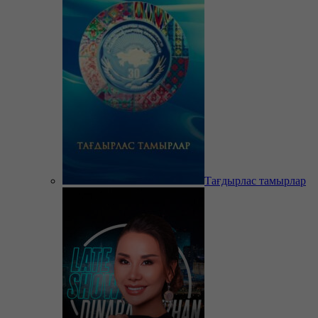
Тағдырлас тамырлар