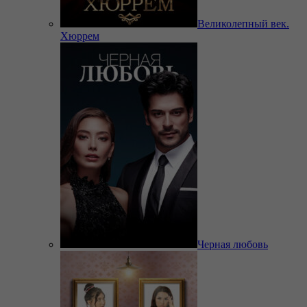
Великолепный век.
Хюррем
Черная любовь