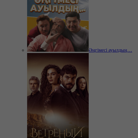
Әңгімесі ауылдың…