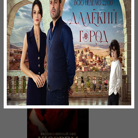
Бауырлар