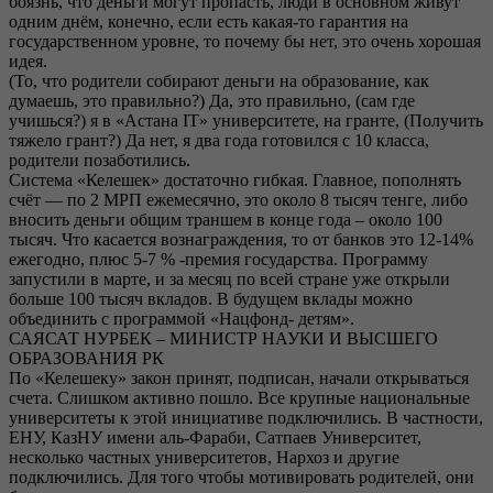
боязнь, что деньги могут пропасть, люди в основном живут
одним днём, конечно, если есть какая-то гарантия на
государственном уровне, то почему бы нет, это очень хорошая
идея.
(То, что родители собирают деньги на образование, как
думаешь, это правильно?) Да, это правильно, (сам где
учишься?) я в «Астана IT» университете, на гранте, (Получить
тяжело грант?) Да нет, я два года готовился с 10 класса,
родители позаботились.
Система «Келешек» достаточно гибкая. Главное, пополнять
счёт — по 2 МРП ежемесячно, это около 8 тысяч тенге, либо
вносить деньги общим траншем в конце года – около 100
тысяч. Что касается вознаграждения, то от банков это 12-14%
ежегодно, плюс 5-7 % -премия государства. Программу
запустили в марте, и за месяц по всей стране уже открыли
больше 100 тысяч вкладов. В будущем вклады можно
объединить с программой «Нацфонд- детям».
САЯСАТ НУРБЕК – МИНИСТР НАУКИ И ВЫСШЕГО
ОБРАЗОВАНИЯ РК
По «Келешеку» закон принят, подписан, начали открываться
счета. Слишком активно пошло. Все крупные национальные
университеты к этой инициативе подключились. В частности,
ЕНУ, КазНУ имени аль-Фараби, Сатпаев Университет,
несколько частных университетов, Нархоз и другие
подключились. Для того чтобы мотивировать родителей, они