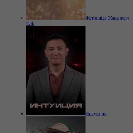
Жетіншіде Жаңа жыл
түні
Интуиция