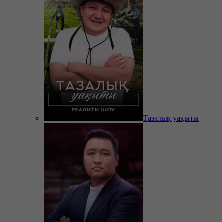
Тазалық уақыты