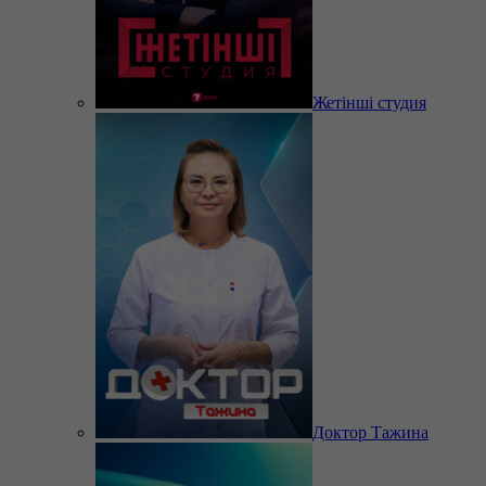
Жетінші студия
Доктор Тажина