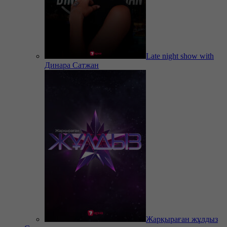
Late night show with
Динара Сатжан
Жарқыраған жұлдыз