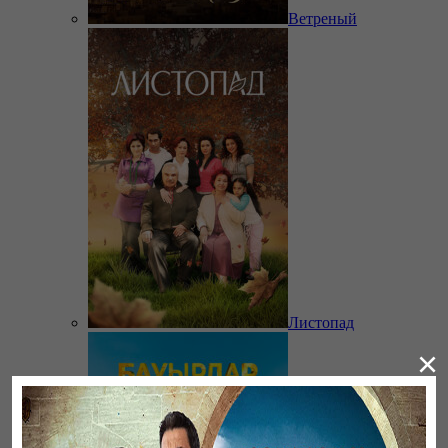
Ветреный
Листопад
×