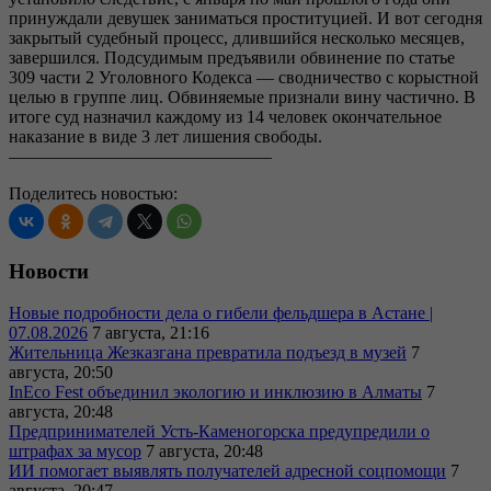
принуждали девушек заниматься проституцией. И вот сегодня
закрытый судебный процесс, длившийся несколько месяцев,
завершился. Подсудимым предъявили обвинение по статье
309 части 2 Уголовного Кодекса — сводничество с корыстной
целью в группе лиц. Обвиняемые признали вину частично. В
итоге суд назначил каждому из 14 человек окончательное
наказание в виде 3 лет лишения свободы.
———————————————
Поделитесь новостью:
Новости
Новые подробности дела о гибели фельдшера в Астане |
07.08.2026
7 августа, 21:16
Жительница Жезказгана превратила подъезд в музей
7
августа, 20:50
InEco Fest объединил экологию и инклюзию в Алматы
7
августа, 20:48
Предпринимателей Усть-Каменогорска предупредили о
штрафах за мусор
7 августа, 20:48
ИИ помогает выявлять получателей адресной соцпомощи
7
августа, 20:47