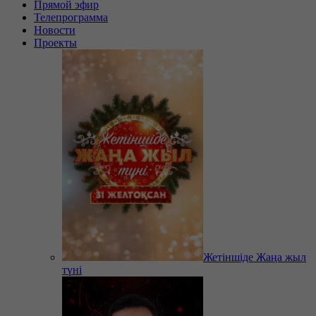
Прямой эфир
Телепрограмма
Новости
Проекты
Жетіншіде Жаңа жыл
түні