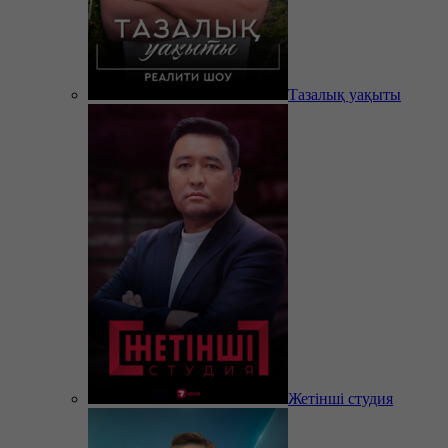
Тазалық уақыты
Жетінші студия