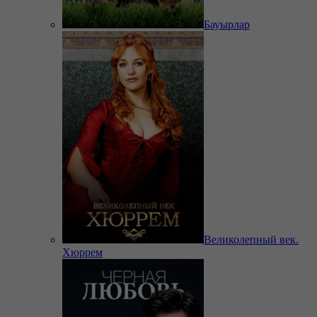
Бауырлар
Великолепный век.
Хюррем