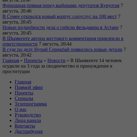
Финишная прямая перед выборами депутатов Курултая
7
августа, 20:46
В Семее открылся новый корпус соцуслуг на 100 мест
7
августа, 20:45
Новые подробности дела о гибели фельдшера в Астане
7
августа, 20:45
В Шымкенте автора жестокого комментария привлекли к
ответственности
7 августа, 20:44
В суде по делу Нурай Серикбай появились новые детали
7
августа, 20:42
Главная
»
Проекты
»
Новости
»
В Шымкенте 14 человек
осудили на 3 года за сводничество и принуждение к
проституции
Главная
Прямой эфир
Проекты
Сериалы
Телепрограмма
О нас
Руководство
Лица канала
Контакты
Дистрибуция