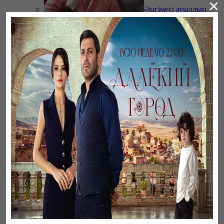
×
Әңгімесі ауылдың…
Ветреный