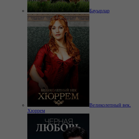
Бауырлар
Великолепный век.
Хюррем