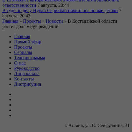
ответственности
7 августа, 20:44
В суде по делу Нурай Серикбай появились новые детали
7
августа, 20:42
Главная
»
Проекты
»
Новости
»
В Костанайской области
растет долг медучреждений
Главная
Прямой эфир
Проекты
Сериалы
Телепрограмма
О нас
Руководство
Лица канала
Контакты
Дистрибуция
г. Астана, ул. С. Сейфуллина, 31