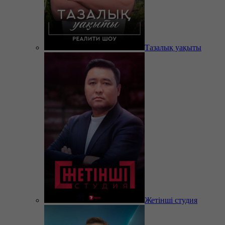
Тазалық уақыты
Жетінші студия