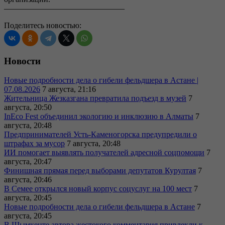
———————————————
Поделитесь новостью:
Новости
Новые подробности дела о гибели фельдшера в Астане |
07.08.2026
7 августа, 21:16
Жительница Жезказгана превратила подъезд в музей
7
августа, 20:50
InEco Fest объединил экологию и инклюзию в Алматы
7
августа, 20:48
Предпринимателей Усть-Каменогорска предупредили о
штрафах за мусор
7 августа, 20:48
ИИ помогает выявлять получателей адресной соцпомощи
7
августа, 20:47
Финишная прямая перед выборами депутатов Курултая
7
августа, 20:46
В Семее открылся новый корпус соцуслуг на 100 мест
7
августа, 20:45
Новые подробности дела о гибели фельдшера в Астане
7
августа, 20:45
В Шымкенте автора жестокого комментария привлекли к