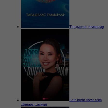
Тағдырлас тамырлар
Late night show with
Динара Сатжан