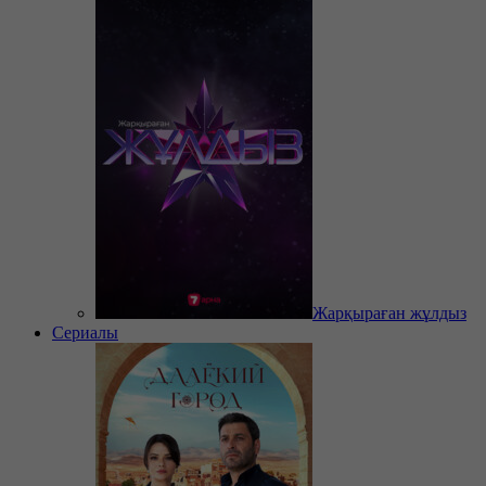
Жарқыраған жұлдыз
Сериалы