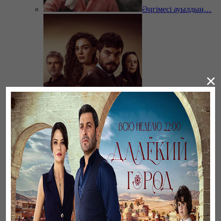
Әңгімесі ауылдың…
×
Ветреный