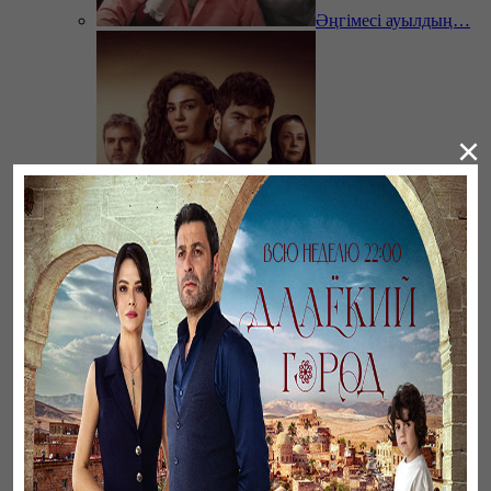
Әңгімесі ауылдың…
×
Ветреный