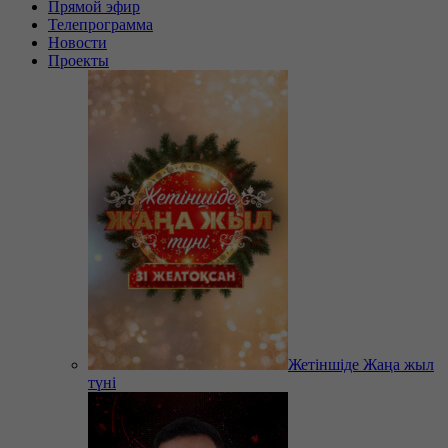
Прямой эфир
Телепрограмма
Новости
Проекты
Жетіншіде Жаңа жыл
түні