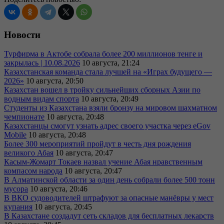
Новости
Турфирма в Актобе собрала более 200 миллионов тенге и
закрылась | 10.08.2026
10 августа, 21:24
Казахстанская команда стала лучшей на «Играх будущего —
2026»
10 августа, 20:50
Казахстан вошел в тройку сильнейших сборных Азии по
водным видам спорта
10 августа, 20:49
Студенты из Казахстана взяли бронзу на мировом шахматном
чемпионате
10 августа, 20:48
Казахстанцы смогут узнать адрес своего участка через eGov
Mobile
10 августа, 20:48
Более 300 мероприятий пройдут в честь дня рождения
великого Абая
10 августа, 20:47
Касым-Жомарт Токаев назвал учение Абая нравственным
компасом народа
10 августа, 20:47
В Алматинской области за один день собрали более 500 тонн
мусора
10 августа, 20:46
В ВКО судоводителей штрафуют за опасные манёвры у мест
купания
10 августа, 20:45
В Казахстане создадут сеть складов для бесплатных лекарств