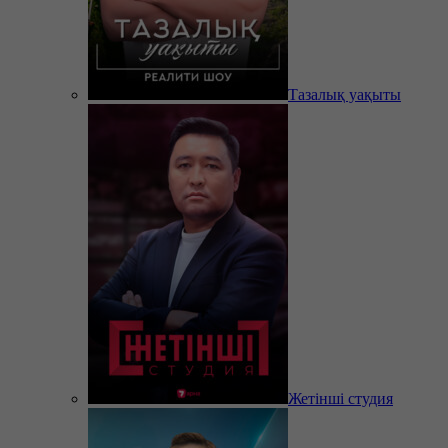
Тазалық уақыты
Жетінші студия