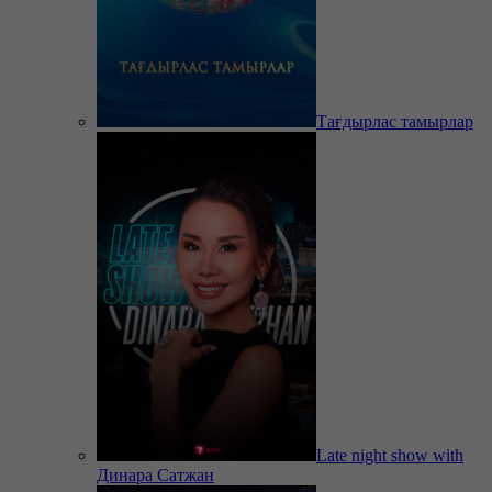
Тағдырлас тамырлар
Late night show with
Динара Сатжан