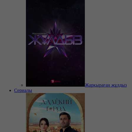
Жарқыраған жұлдыз
Сериалы