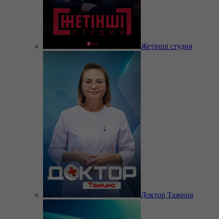
Жетінші студия
Доктор Тажина