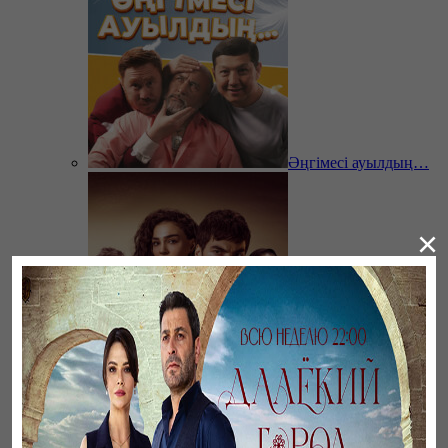
Әңгімесі ауылдың…
×