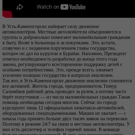
В Усть-Каменогорске набирает силу движение
автоволонтёров. Местные автолюбители объединяются в
группы и добровольно помогают маломобильным гражданам
в быту. Возят в больницы и за покупками. Это, кстати,
созвучно и с недавним поручением главы государства,
которое он дал на курултае в Бурабае. Напомню, Президент
отметил необходимость разработки до конца этого года
закона, регулирующего всестороннюю поддержку детей с
особыми потребностями. Это, прежде всего, означает
усиление позиции государства в вопросах инклюзии.
Так вот, в Усть-Каменогорске движение инклюзии становится
все активней. Житель города, предприниматель Тимур
Салимбаев рабочий день проводит за рулем, а потому часто
берёт попутчиков — из числа маломобильных граждан.Такая
помощь необходима сегодня многим. Сейчас по городу
курсируют лишь 12 официальных инватакси-автомобилей,
оборудованных спецподъемниками. Машин не хватает — с
начала года принято больше двух тысяч заявок на перевозки.
Поэтому в режиме 24/7 на связи и местные автоволонтёры. У
них есть диспетчер и телефон горячей линии. В команде
больше тридцати водителей. В день они проезжают сотни