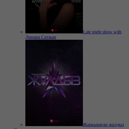
Late night show with
Динара Сатжан
Жарқыраған жұлдыз