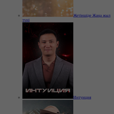
Жетіншіде Жаңа жыл
түні
Интуиция