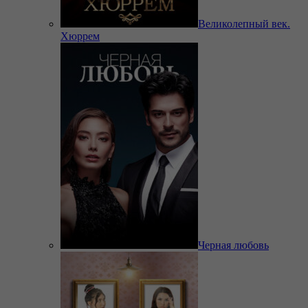
Великолепный век.
Хюррем
Черная любовь