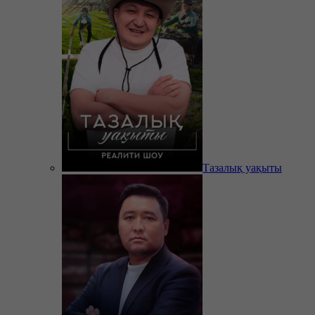
Тазалық уақыты