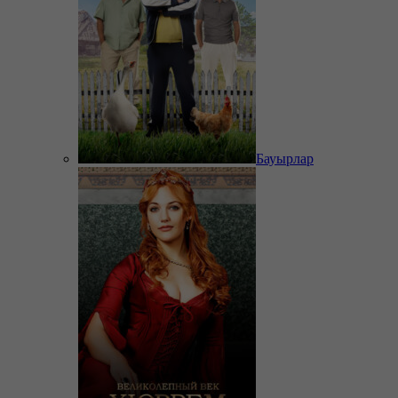
Бауырлар