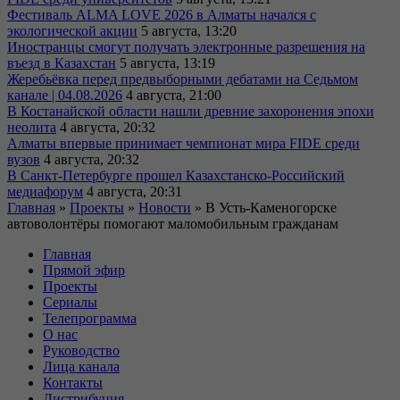
Фестиваль ALMA LOVE 2026 в Алматы начался с
экологической акции
5 августа, 13:20
Иностранцы смогут получать электронные разрешения на
въезд в Казахстан
5 августа, 13:19
Жеребьёвка перед предвыборными дебатами на Седьмом
канале | 04.08.2026
4 августа, 21:00
В Костанайской области нашли древние захоронения эпохи
неолита
4 августа, 20:32
Алматы впервые принимает чемпионат мира FIDE среди
вузов
4 августа, 20:32
В Санкт-Петербурге прошел Казахстанско-Российский
медиафорум
4 августа, 20:31
Главная
»
Проекты
»
Новости
»
В Усть-Каменогорске
автоволонтёры помогают маломобильным гражданам
Главная
Прямой эфир
Проекты
Сериалы
Телепрограмма
О нас
Руководство
Лица канала
Контакты
Дистрибуция