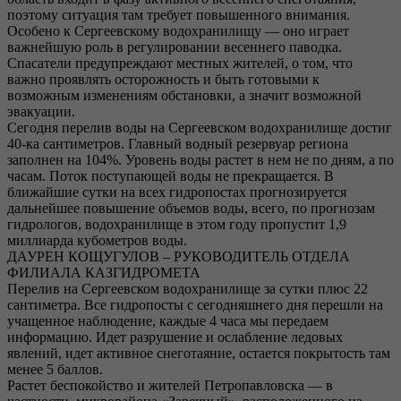
поэтому ситуация там требует повышенного внимания.
Особено к Сергеевскому водохранилищу — оно играет
важнейшую роль в регулировании весеннего паводка.
Спасатели предупреждают местных жителей, о том, что
важно проявлять осторожность и быть готовыми к
возможным изменениям обстановки, а значит возможной
эвакуации.
Сегодня перелив воды на Сергеевском водохранилище достиг
40-ка сантиметров. Главный водный резервуар региона
заполнен на 104%. Уровень воды растет в нем не по дням, а по
часам. Поток поступающей воды не прекращается. В
ближайшие сутки на всех гидропостах прогнозируется
дальнейшее повышение объемов воды, всего, по прогнозам
гидрологов, водохранилище в этом году пропустит 1,9
миллиарда кубометров воды.
ДАУРЕН КОЩУГУЛОВ – РУКОВОДИТЕЛЬ ОТДЕЛА
ФИЛИАЛА КАЗГИДРОМЕТА
Перелив на Сергеевском водохранилище за сутки плюс 22
сантиметра. Все гидропосты с сегодняшнего дня перешли на
учащенное наблюдение, каждые 4 часа мы передаем
информацию. Идет разрушение и ослабление ледовых
явлений, идет активное снеготаяние, остается покрытость там
менее 5 баллов.
Растет беспокойство и жителей Петропавловска — в