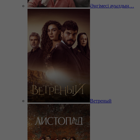
Әңгімесі ауылдың…
Ветреный