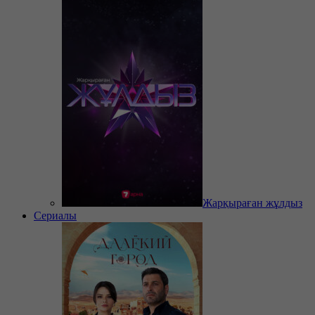
Жарқыраған жұлдыз
Сериалы