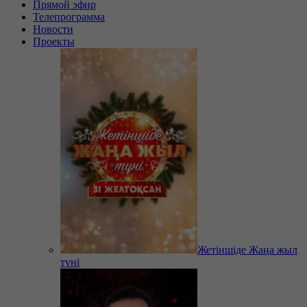
Прямой эфир
Телепрограмма
Новости
Проекты
Жетіншіде Жаңа жыл
түні