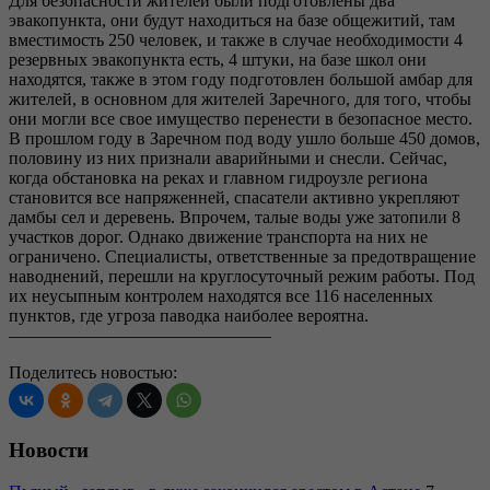
Для безопасности жителей были подготовлены два
эвакопункта, они будут находиться на базе общежитий, там
вместимость 250 человек, и также в случае необходимости 4
резервных эвакопункта есть, 4 штуки, на базе школ они
находятся, также в этом году подготовлен большой амбар для
жителей, в основном для жителей Заречного, для того, чтобы
они могли все свое имущество перенести в безопасное место.
В прошлом году в Заречном под воду ушло больше 450 домов,
половину из них признали аварийными и снесли. Сейчас,
когда обстановка на реках и главном гидроузле региона
становится все напряженней, спасатели активно укрепляют
дамбы сел и деревень. Впрочем, талые воды уже затопили 8
участков дорог. Однако движение транспорта на них не
ограничено. Специалисты, ответственные за предотвращение
наводнений, перешли на круглосуточный режим работы. Под
их неусыпным контролем находятся все 116 населенных
пунктов, где угроза паводка наиболее вероятна.
———————————————
Поделитесь новостью:
Новости