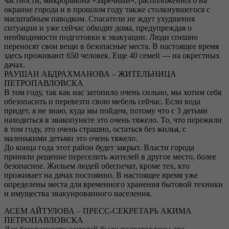
частности, микрорайона «Заречный», расположенного на
окраине города и в прошлом году также столкнувшегося с
масштабным паводком. Спасатели не ждут ухудшения
ситуации и уже сейчас обходят дома, предупреждая о
необходимости подготовки к эвакуации. Люди спешно
переносят свои вещи в безопасные места. В настоящее время
здесь проживают 650 человек. Еще 40 семей — на окрестных
дачах.
РАУШАН АБДРАХМАНОВА – ЖИТЕЛЬНИЦА
ПЕТРОПАВЛОВСКА
В том году, так как нас затопило очень сильно, мы хотим себя
обезопасить и перевезти свою мебель сейчас. Если вода
придет, я не знаю, куда мы пойдем, потому что с 3 детьми
находиться в эвакопункте это очень тяжело. То, что пережили
в том году, это очень страшно, остаться без жилья, с
маленькими детьми это очень тяжело.
До конца года этот район будет закрыт. Власти города
приняли решение переселить жителей в другое место, более
безопасное. Жильем людей обеспечат, кроме тех, кто
проживает на дачах постоянно. В настоящее время уже
определены места для временного хранения бытовой техники
и имущества эвакуированного населения.
АСЕМ АЙТУЛОВА – ПРЕСС-СЕКРЕТАРЬ АКИМА
ПЕТРОПАВЛОВСКА