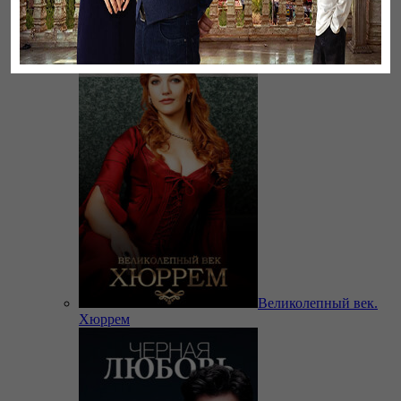
Бауырлар
Великолепный век.
Хюррем