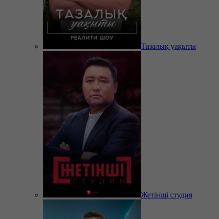
Тазалық уақыты
Жетінші студия