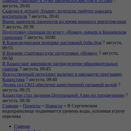
Пьяный «заплыв» в луже закончился арестом в Астане
7
августа, 20:41
Скандал в детсаду Атырау: родители требуют наказать
воспитателя
7 августа, 20:41
Врачи защитили пациентов во время мощного землетрясения
7 августа, 20:39
Подготовку спецназа по курсу «Номад» начали в Конаевском
гарнизоне
7 августа, 10:00
В Карагандинском зоопарке настоящий бэби-бум
7 августа,
09:55
В Конаеве стартовал курс подготовки «Номад»
7 августа,
09:50
В Казахстане завершили распределение образовательных
грантов
7 августа, 09:45
Искусственный интеллект включат в школьную программу
Казахстана
7 августа, 09:40
Десять сел СКО обеспечат качественной питьевой водой
7
августа, 09:35
Казахстан стал лидером Центральной Азии по процветанию
7
августа, 09:30
Главная
»
Проекты
»
Новости
»
В Сергеевском
водохранилище поднимается уровень воды, усиливая угрозу
перелива
Главная