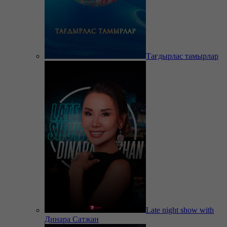
Тағдырлас тамырлар
Late night show with
Динара Сатжан