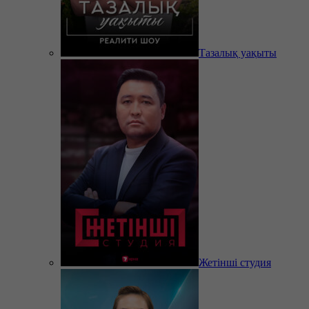
Тазалық уақыты
Жетінші студия