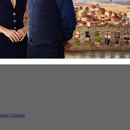
инара Сатжан