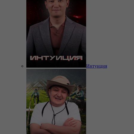
Интуиция