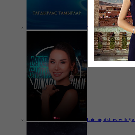
Тағдырлас тамырлар
Late night show with Д