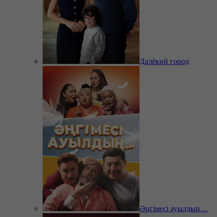
Далёкий город
Әңгімесі ауылдың…