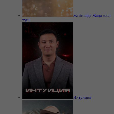
Жетіншіде Жаңа жыл
түні
Интуиция