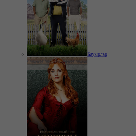
Бауырлар