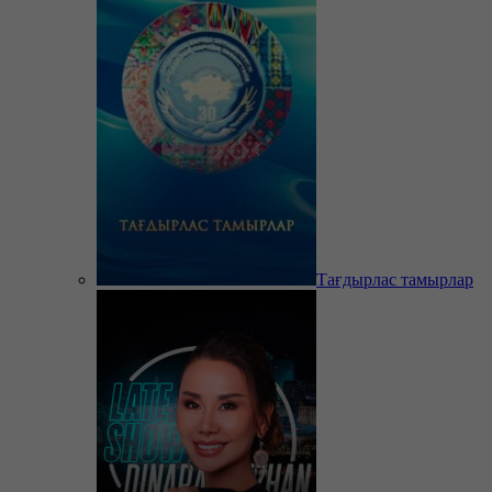
Тағдырлас тамырлар