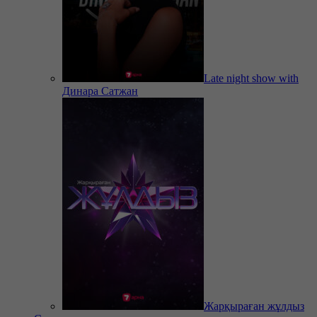
Late night show with
Динара Сатжан
Жарқыраған жұлдыз