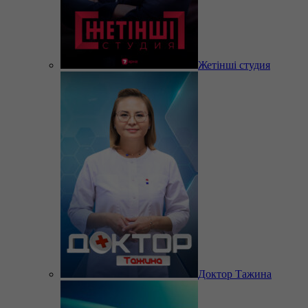
Жетінші студия
Доктор Тажина