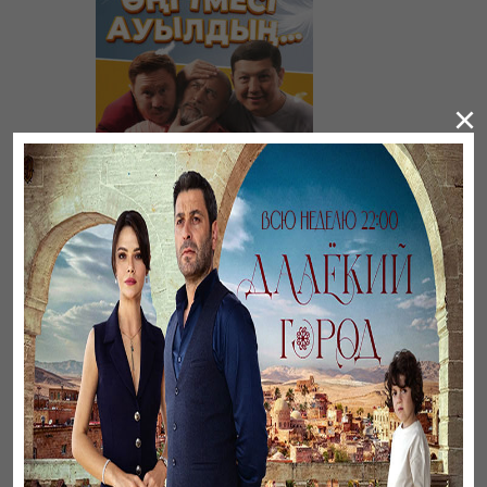
×
Әңгімесі ауылдың…