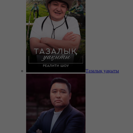
Тазалық уақыты