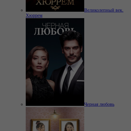
Великолепный век.
Хюррем
Черная любовь