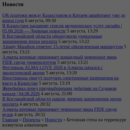
Новости
QR-платежи между Казахстаном и Китаем заработают уже до
конца года
6 августа, 09:30
В Казахстане расширят список медицинских услуг онлайн |
05.08.2026 — Дневные новости
5 августа, 13:29
В Костанайской области обнаружили уникальные
захоронения эпохи неолита
5 августа, 13:22
Almaty Marathon отметит 15-летие обновленным маршрутом
5
августа, 13:21
Алматы впервые принимает командный чемпионат мира
FIDE среди университетов
5 августа, 13:21
Фестиваль ALMA LOVE 2026 в Алматы начался с
экологической акции
5 августа, 13:20
Иностранцы смогут получать электронные разрешения на
въезд в Казахстан
5 августа, 13:19
Жеребьёвка перед предвыборными дебатами на Седьмом
канале | 04.08.2026
4 августа, 21:00
В Костанайской области нашли древние захоронения эпохи
неолита
4 августа, 20:32
Алматы впервые принимает чемпионат мира FIDE среди
вузов
4 августа, 20:32
Главная
»
Проекты
»
Новости
»
Бетонная стена на терренкуре
возмутила алматинцев