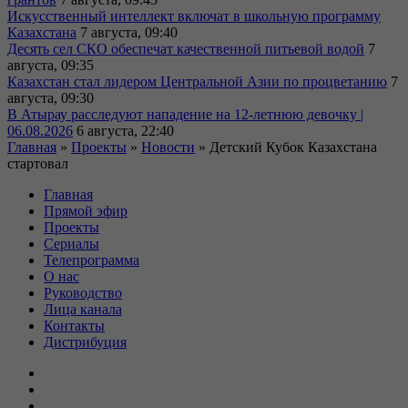
Искусственный интеллект включат в школьную программу
Казахстана
7 августа, 09:40
Десять сел СКО обеспечат качественной питьевой водой
7
августа, 09:35
Казахстан стал лидером Центральной Азии по процветанию
7
августа, 09:30
В Атырау расследуют нападение на 12-летнюю девочку |
06.08.2026
6 августа, 22:40
Главная
»
Проекты
»
Новости
»
Детский Кубок Казахстана
стартовал
Главная
Прямой эфир
Проекты
Сериалы
Телепрограмма
О нас
Руководство
Лица канала
Контакты
Дистрибуция