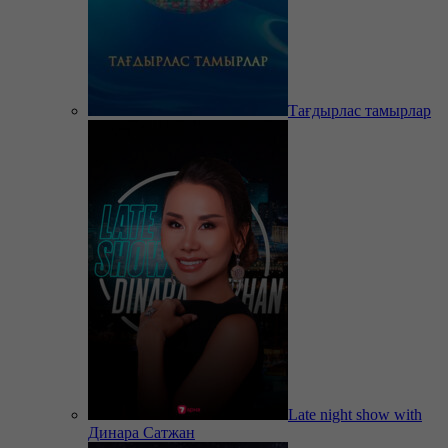
Тағдырлас тамырлар
Late night show with
Динара Сатжан