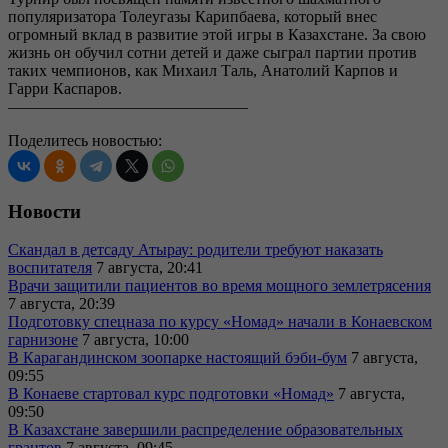
популяризатора Толеугазы Карипбаева, который внес
огромный вклад в развитие этой игры в Казахстане. За свою
жизнь он обучил сотни детей и даже сыграл партии против
таких чемпионов, как Михаил Таль, Анатолий Карпов и
Гарри Каспаров.
———————————————
Поделитесь новостью:
Новости
Скандал в детсаду Атырау: родители требуют наказать
воспитателя
7 августа, 20:41
Врачи защитили пациентов во время мощного землетрясения
7 августа, 20:39
Подготовку спецназа по курсу «Номад» начали в Конаевском
гарнизоне
7 августа, 10:00
В Карагандинском зоопарке настоящий бэби-бум
7 августа,
09:55
В Конаеве стартовал курс подготовки «Номад»
7 августа,
09:50
В Казахстане завершили распределение образовательных
грантов
7 августа, 09:45