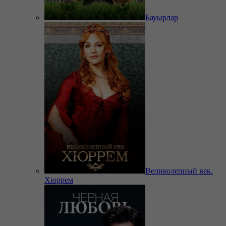
Бауырлар
Великолепный век.
Хюррем