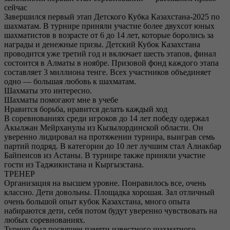
сейчас
Завершился первый этап Детского Кубка Казахстана-2025 по
шахматам. В турнире приняли участие более двухсот юных
шахматистов в возрасте от 6 до 14 лет, которые боролись за
награды и денежные призы. Детский Кубок Казахстана
проводится уже третий год и включает шесть этапов, финал
состоится в Алматы в ноябре. Призовой фонд каждого этапа
составляет 3 миллиона тенге. Всех участников объединяет
одно — большая любовь к шахматам.
Шахматы это интересно.
Шахматы помогают мне в учебе
Нравится борьба, нравится делать каждый ход
В соревнованиях среди игроков до 14 лет победу одержал
Акылжан Мейрханулы из Кызылординской области. Он
уверенно лидировал на протяжении турнира, выиграв семь
партий подряд. В категории до 10 лет лучшим стал Алиакбар
Байпеисов из Астаны. В турнире также приняли участие
гости из Таджикистана и Кыргызстана.
ТРЕНЕР
Организация на высшем уровне. Понравилось все, очень
классно. Дети довольны. Площадка хорошая. Зал отличный
очень большой опыт кубок Казахстана, много опыта
набираются дети, себя потом будут уверенно чувствовать на
любых соревнованиях.
Турнир был посвящен памяти известного шахматного