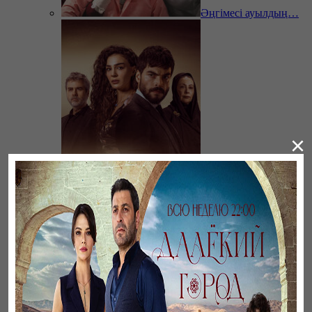
Әңгімесі ауылдың…
×
Ветреный