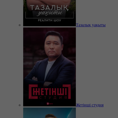
Тазалық уақыты
Жетінші студия