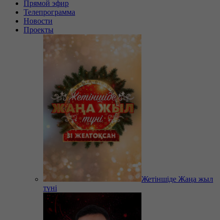
Прямой эфир
Телепрограмма
Новости
Проекты
Жетіншіде Жаңа жыл
түні