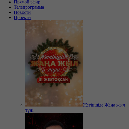
Прямой эфир
Телепрограмма
Новости
Проекты
Жетіншіде Жаңа жыл
түні