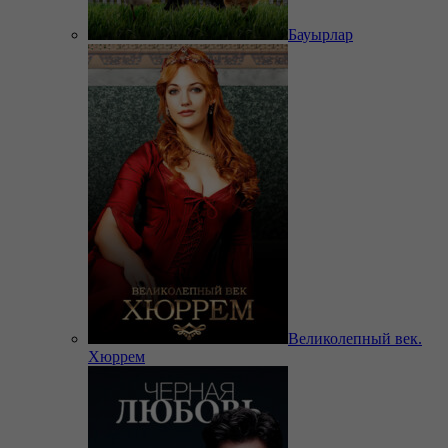
Бауырлар
Великолепный век.
Хюррем