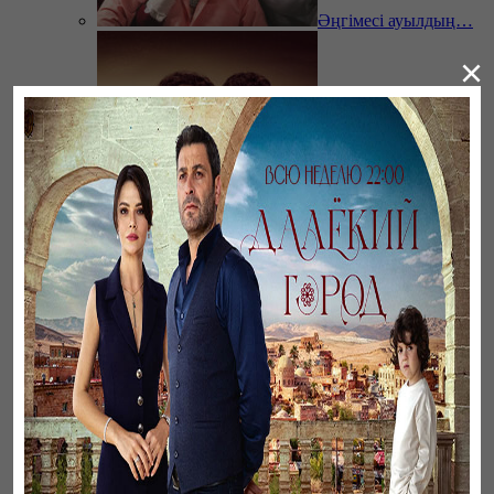
Әңгімесі ауылдың…
×
Ветреный