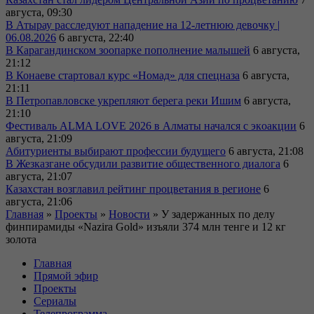
августа, 09:30
В Атырау расследуют нападение на 12-летнюю девочку |
06.08.2026
6 августа, 22:40
В Карагандинском зоопарке пополнение малышей
6 августа,
21:12
В Конаеве стартовал курс «Номад» для спецназа
6 августа,
21:11
В Петропавловске укрепляют берега реки Ишим
6 августа,
21:10
Фестиваль ALMA LOVE 2026 в Алматы начался с экoакции
6
августа, 21:09
Абитуриенты выбирают профессии будущего
6 августа, 21:08
В Жезказгане обсудили развитие общественного диалога
6
августа, 21:07
Казахстан возглавил рейтинг процветания в регионе
6
августа, 21:06
Главная
»
Проекты
»
Новости
»
У задержанных по делу
финпирамиды «Nazira Gold» изъяли 374 млн тенге и 12 кг
золота
Главная
Прямой эфир
Проекты
Сериалы
Телепрограмма