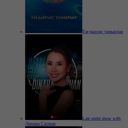
Тағдырлас тамырлар
Late night show with
Динара Сатжан