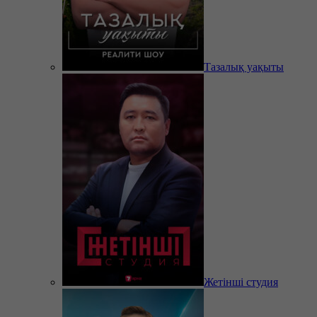
Тазалық уақыты
Жетінші студия