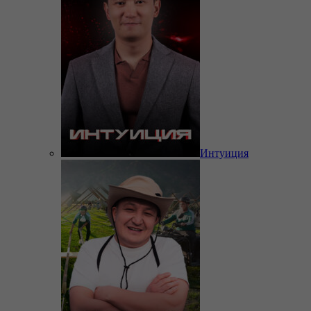
Интуиция