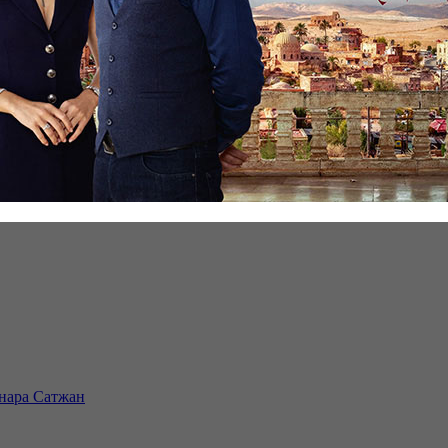
инара Сатжан