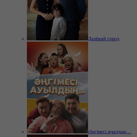
Далёкий город
Әңгімесі ауылдың…