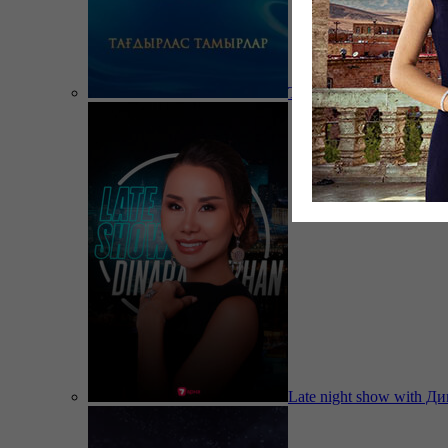
Тағдырлас тамырлар
Late night show with Д