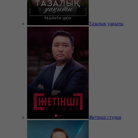
Тазалық уақыты
Жетінші студия