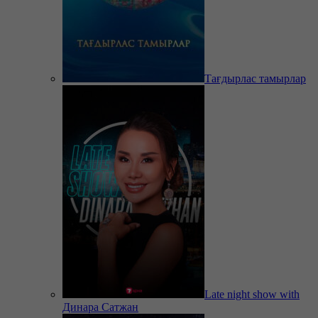
Тағдырлас тамырлар
Late night show with
Динара Сатжан