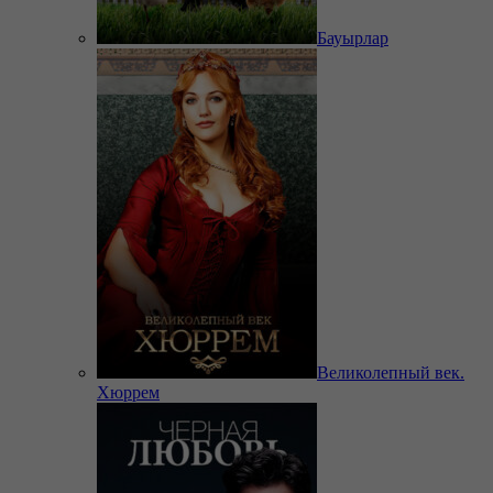
Бауырлар
Великолепный век.
Хюррем