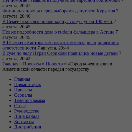
ИИ помогает выявлять получателей адресной соцпомощи
7
августа, 20:47
Финишная прямая перед выборами депутатов Курултая
7
августа, 20:46
В Семее открылся новый корпус соцуслуг на 100 мест
7
августа, 20:45
Новые подробности дела о гибели фельдшера в Астане
7
августа, 20:45
В Шымкенте автора жестокого комментария привлекли к
ответственности
7 августа, 20:44
В суде по делу Нурай Серикбай появились новые детали
7
августа, 20:42
Главная
»
Проекты
»
Новости
»
«Город кочевников» в
Алматинской области передан государству
Главная
Прямой эфир
Проекты
Сериалы
Телепрограмма
О нас
Руководство
Лица канала
Контакты
Дистрибуция