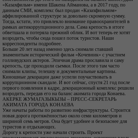
«Казахфильм» имени Шакена Айманова, а в 2017 году, по
данным СМИ, комплекс был продан «Казахфильмом»
аффилированной структуре за довольно скромную сумму.
Тогда, кстати, это привлекло внимание правоохранителей в
рамках антикоррупционного дела. Сама крепость в итоге
обветшала и потеряла прежний облик. И вот теперь ее хотят
возродить, чтобы сюда пошел поток туристов. Наши
корреспонденты подробнее.
Больше 20 лет назад именно здесь снимали ставший
знаменитым исторический фильм «Кочевник» с участием
голливудских актеров. Эпичная драма прославила и саму
крепость, где проходили сьемки. После этого там часто
снимали клипы, телешоу и документальные картины.
Киношные декорации даже успели поучаствовать в
коррупционном скандале. И вот сейчас, спустя 21 год после
первого появления в кадре, декорационный комплекс решили
возродить, передав его на баланс акимата города Конаева.
АКЕРКЕ ЖУМАГАЗЫКЫЗЫ – ПРЕСС-СЕКРЕТАРЬ
АКИМАТА ГОРОДА КОНАЕВА
Уже начаты работы по развитию инфраструктуры. Строится
новая дорога протяжённостью около семи километров и
шириной семь метров. Она будет удобнее и безопаснее для
туристов и отдыхающих.
Дорогу к крепости уже начали строить. Проект
предусматривает двухполосное движение, освещение вдоль