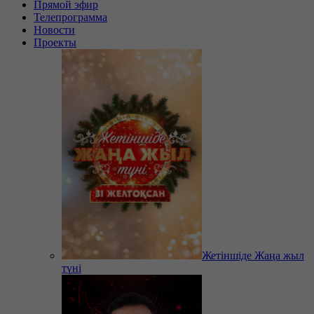
Прямой эфир
Телепрограмма
Новости
Проекты
Жетіншіде Жаңа жыл
түні