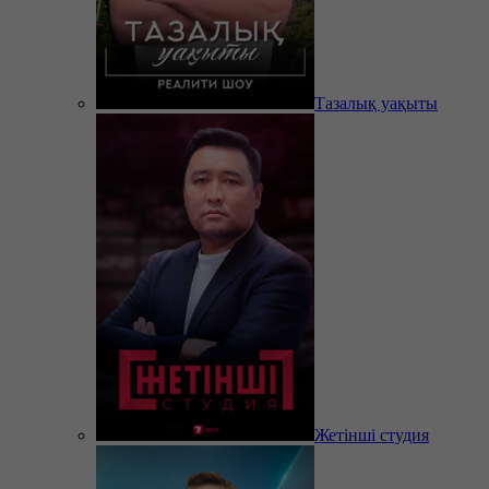
Тазалық уақыты
Жетінші студия