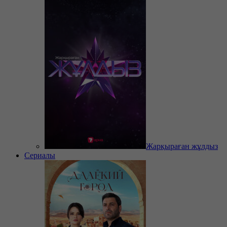
Жарқыраған жұлдыз
Сериалы