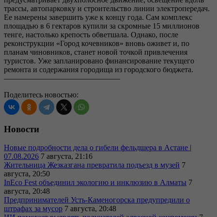
трассы, автопарковку и строительство линии электропередач.
Ее намерены завершить уже к концу года. Сам комплекс
площадью в 6 гектаров купили за скромные 15 миллионов
тенге, настолько крепость обветшала. Однако, после
реконструкции «Город кочевников» вновь оживет и, по
планам чиновников, станет новой точкой привлечения
туристов. Уже запланировано финансирование текущего
ремонта и содержания городища из городского бюджета.
———————————————
Поделитесь новостью:
Новости
Новые подробности дела о гибели фельдшера в Астане |
07.08.2026
7 августа, 21:16
Жительница Жезказгана превратила подъезд в музей
7
августа, 20:50
InEco Fest объединил экологию и инклюзию в Алматы
7
августа, 20:48
Предпринимателей Усть-Каменогорска предупредили о
штрафах за мусор
7 августа, 20:48