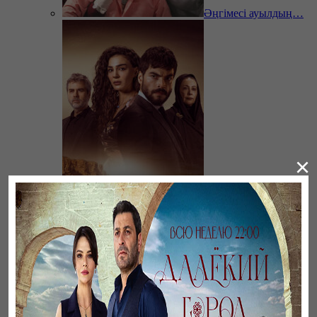
Әңгімесі ауылдың…
×
Ветреный