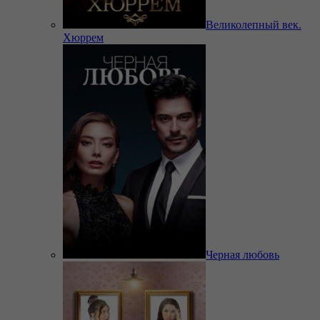
Великолепный век.
Хюррем
Черная любовь