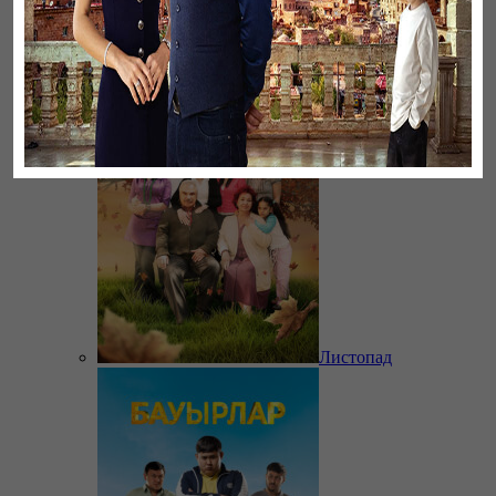
Ветреный
Листопад