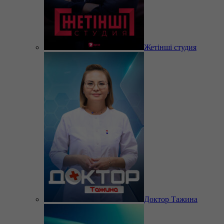
Жетінші студия
Доктор Тажина