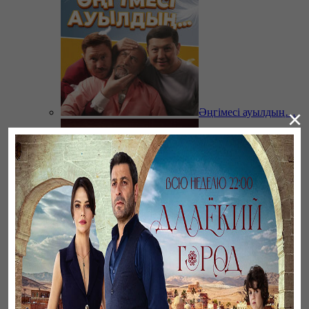
×
Әңгімесі ауылдың…