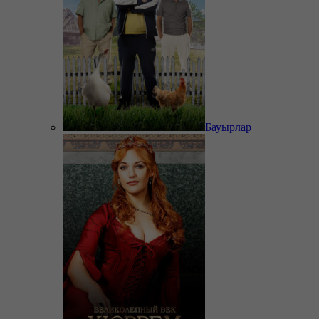
Бауырлар