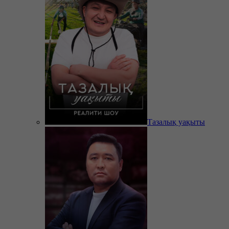
Тазалық уақыты