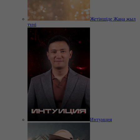
Жетіншіде Жаңа жыл
түні
Интуиция