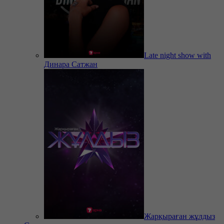
Late night show with
Динара Сатжан
Жарқыраған жұлдыз