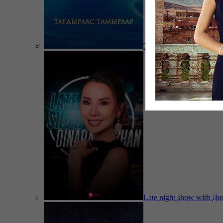
Тағдырлас тамырлар
Late night show with Д