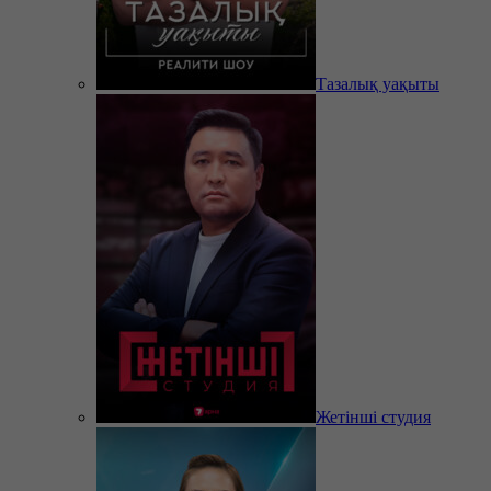
Тазалық уақыты
Жетінші студия