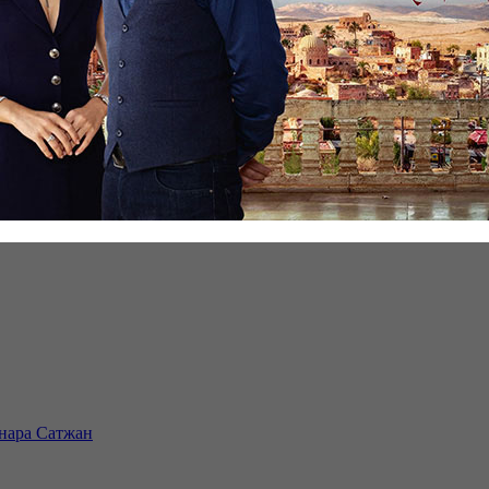
инара Сатжан