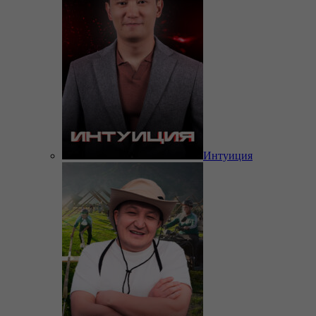
Интуиция