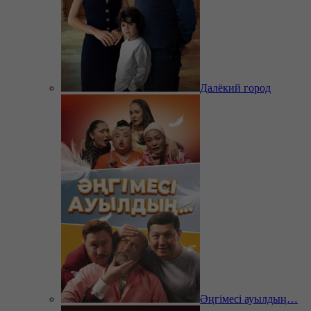
Далёкий город
Әңгімесі ауылдың…